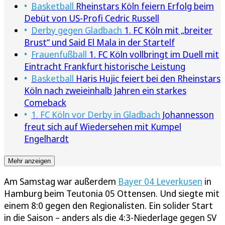
Basketball
Rheinstars Köln feiern Erfolg beim
Debüt von US-Profi Cedric Russell
Derby gegen Gladbach
1. FC Köln mit „breiter
Brust“ und Said El Mala in der Startelf
Frauenfußball
1. FC Köln vollbringt im Duell mit
Eintracht Frankfurt historische Leistung
Basketball
Haris Hujic feiert bei den Rheinstars
Köln nach zweieinhalb Jahren ein starkes
Comeback
1. FC Köln vor Derby in Gladbach
Johannesson
freut sich auf Wiedersehen mit Kumpel
Engelhardt
Mehr anzeigen
Am Samstag war außerdem
Bayer 04 Leverkusen
in
Hamburg beim Teutonia 05 Ottensen. Und siegte mit
einem 8:0 gegen den Regionalisten. Ein solider Start
in die Saison – anders als die 4:3-Niederlage gegen SV