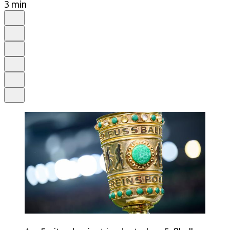
3 min
Auf Google bevorzugen
Anhören
Schrift
Merken
Drucken
Teilen