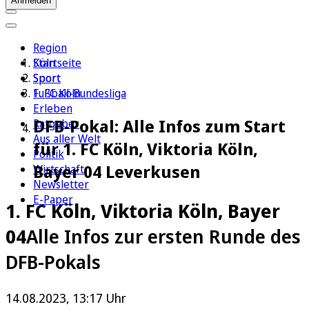
Anmelden
Region
Köln
Startseite
Sport
Sport
1. FC Köln
Fußball-Bundesliga
Erleben
DFB-Pokal: Alle Infos zum Start
Ratgeber
Aus aller Welt
für 1. FC Köln, Viktoria Köln,
Politik
Bayer 04 Leverkusen
Wirtschaft
Newsletter
E-Paper
1. FC Köln, Viktoria Köln, Bayer
04
Alle Infos zur ersten Runde des
DFB-Pokals
14.08.2023, 13:17 Uhr