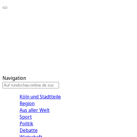
Meine KR
Meine Artikel
Meine Region
Meine Newsletter
Gewinnspiele
Mein Rundschau PLUS
Mein E-Paper
Navigation
Köln und Stadtteile
Region
Aus aller Welt
Sport
Politik
Debatte