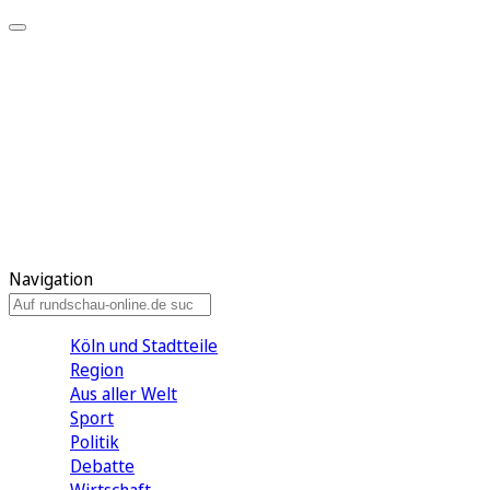
Meine KR
Meine Artikel
Meine Region
Meine Newsletter
Gewinnspiele
Mein Rundschau PLUS
Mein E-Paper
Navigation
Köln und Stadtteile
Region
Aus aller Welt
Sport
Politik
Debatte