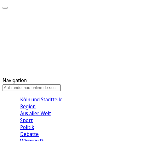
Meine KR
Meine Artikel
Meine Region
Meine Newsletter
Gewinnspiele
Mein Rundschau PLUS
Mein E-Paper
Navigation
Köln und Stadtteile
Region
Aus aller Welt
Sport
Politik
Debatte