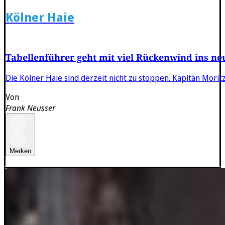
Kölner Haie
Tabellenführer geht mit viel Rückenwind ins ne
Die Kölner Haie sind derzeit nicht zu stoppen. Kapitän Morit
Von
Frank Neusser
Merken