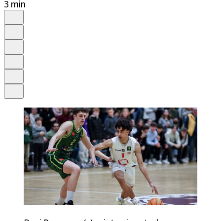
3 min
Auf Google bevorzugen
Anhören
Schrift
Merken
Drucken
Teilen