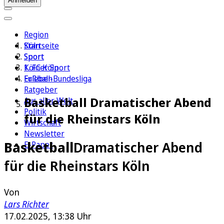
Anmelden
Region
Köln
Startseite
Sport
Sport
1. FC Köln
Kölner Sport
Erleben
Fußball-Bundesliga
Ratgeber
Basketball Dramatischer Abend
Aus aller Welt
Politik
für die Rheinstars Köln
Wirtschaft
Newsletter
Basketball
Dramatischer Abend
E-Paper
für die Rheinstars Köln
Von
Lars Richter
17.02.2025, 13:38 Uhr