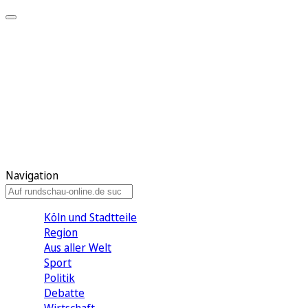
Meine KR
Meine Artikel
Meine Region
Meine Newsletter
Gewinnspiele
Mein Rundschau PLUS
Mein E-Paper
Navigation
Köln und Stadtteile
Region
Aus aller Welt
Sport
Politik
Debatte