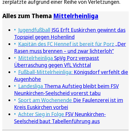
zerplatzte aufgrund einer Reihe von Verletzungen.
Alles zum Thema
Mittelrheinliga
Jugendfußball
JSG Erft Euskirchen gewinnt das
Topspiel gegen Hohenlind
Kapitän des FC Hennef ist bereit für Porz
„Der
Rasen muss brennen – und zwar lichterloh“
Mittelrheinliga
SpVg Porz verpasst
Überraschung gegen VfL Vichttal
Fußball-Mittelrheinliga:
Königsdorf verfehlt die
Augenhöhe
Landesliga
Thema Aufstieg bleibt beim FSV
Neunkirchen-Seelscheid vorerst tabu
Sport am Wochenende
Die Faulenzerei ist im
Kreis Euskirchen vorbei
Achter Sieg in Folge
FSV Neunkirchen-
Seelscheid baut Tabellenführung aus