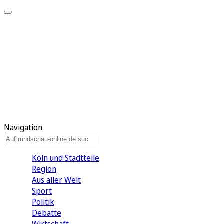
Meine KR
Meine Artikel
Meine Region
Meine Newsletter
Gewinnspiele
Mein Rundschau PLUS
Mein E-Paper
Navigation
Köln und Stadtteile
Region
Aus aller Welt
Sport
Politik
Debatte