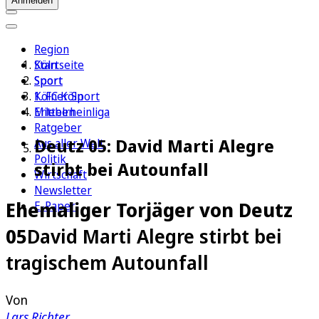
Anmelden
Region
Köln
Startseite
Sport
Sport
1. FC Köln
Kölner Sport
Erleben
Mittelrheinliga
Ratgeber
Deutz 05: David Marti Alegre
Aus aller Welt
Politik
stirbt bei Autounfall
Wirtschaft
Newsletter
Ehemaliger Torjäger von Deutz
E-Paper
05
David Marti Alegre stirbt bei
tragischem Autounfall
Von
Lars Richter