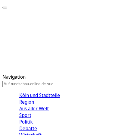
Meine KR
Meine Artikel
Meine Region
Meine Newsletter
Gewinnspiele
Mein Rundschau PLUS
Mein E-Paper
Navigation
Köln und Stadtteile
Region
Aus aller Welt
Sport
Politik
Debatte