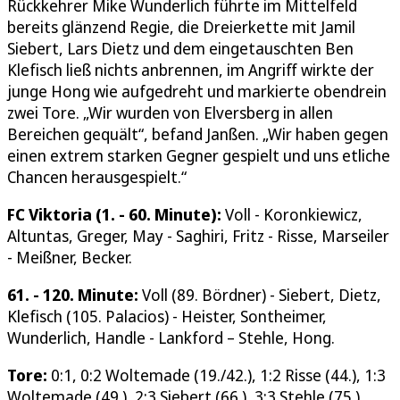
Rückkehrer Mike Wunderlich führte im Mittelfeld
bereits glänzend Regie, die Dreierkette mit Jamil
Siebert, Lars Dietz und dem eingetauschten Ben
Klefisch ließ nichts anbrennen, im Angriff wirkte der
junge Hong wie aufgedreht und markierte obendrein
zwei Tore. „Wir wurden von Elversberg in allen
Bereichen gequält“, befand Janßen. „Wir haben gegen
einen extrem starken Gegner gespielt und uns etliche
Chancen herausgespielt.“
FC
Viktoria (1. - 60. Minute):
Voll - Koronkiewicz,
Altuntas, Greger, May - Saghiri, Fritz - Risse, Marseiler
- Meißner, Becker.
61. - 120. Minute:
Voll (89. Bördner) - Siebert, Dietz,
Klefisch (105. Palacios) - Heister, Sontheimer,
Wunderlich, Handle - Lankford – Stehle, Hong.
Tore:
0:1, 0:2 Woltemade (19./42.), 1:2 Risse (44.), 1:3
Woltemade (49.), 2:3 Siebert (66.), 3:3 Stehle (75.),