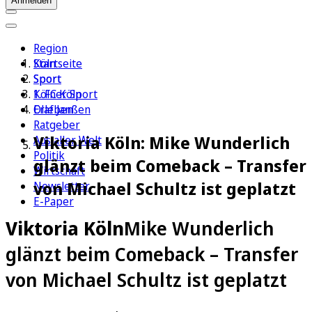
Anmelden
Region
Köln
Startseite
Sport
Sport
1. FC Köln
Kölner Sport
Erleben
Olaf Janßen
Ratgeber
Viktoria Köln: Mike Wunderlich
Aus aller Welt
Politik
glänzt beim Comeback – Transfer
Wirtschaft
von Michael Schultz ist geplatzt
Newsletter
E-Paper
Viktoria Köln
Mike Wunderlich
glänzt beim Comeback – Transfer
von Michael Schultz ist geplatzt