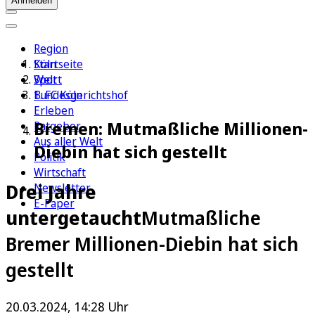
Anmelden
Region
Köln
Startseite
Sport
Welt
1. FC Köln
Bundesgerichtshof
Erleben
Bremen: Mutmaßliche Millionen-
Ratgeber
Aus aller Welt
Diebin hat sich gestellt
Politik
Wirtschaft
Drei Jahre
Newsletter
E-Paper
untergetaucht
Mutmaßliche
Bremer Millionen-Diebin hat sich
gestellt
20.03.2024, 14:28 Uhr