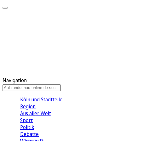
Meine KR
Meine Artikel
Meine Region
Meine Newsletter
Gewinnspiele
Mein Rundschau PLUS
Mein E-Paper
Navigation
Köln und Stadtteile
Region
Aus aller Welt
Sport
Politik
Debatte