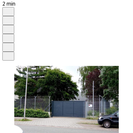
2 min
Auf Google bevorzugen
Anhören
Schrift
Merken
Drucken
Teilen