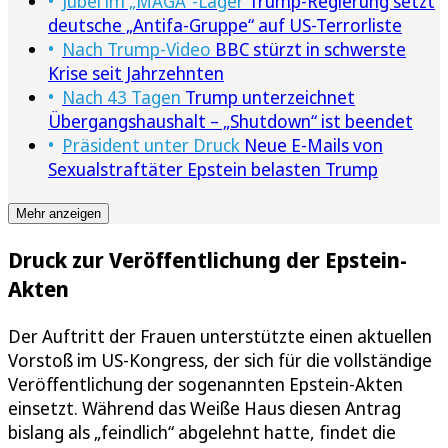
Jubel im „MAGA“-Lager
Trump-Regierung setzt
deutsche „Antifa-Gruppe“ auf US-Terrorliste
Nach Trump-Video
BBC stürzt in schwerste
Krise seit Jahrzehnten
Nach 43 Tagen
Trump unterzeichnet
Übergangshaushalt – „Shutdown“ ist beendet
Präsident unter Druck
Neue E-Mails von
Sexualstraftäter Epstein belasten Trump
Mehr anzeigen
Druck zur Veröffentlichung der Epstein-
Akten
Der Auftritt der Frauen unterstützte einen aktuellen
Vorstoß im US-Kongress, der sich für die vollständige
Veröffentlichung der sogenannten Epstein-Akten
einsetzt. Während das Weiße Haus diesen Antrag
bislang als „feindlich“ abgelehnt hatte, findet die