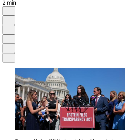
2 min
Auf Google bevorzugen
Anhören
Schrift
Merken
Drucken
Teilen