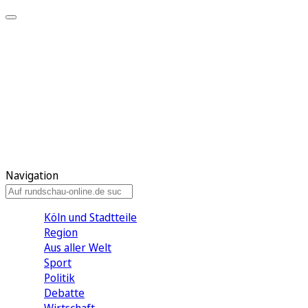
Meine KR
Meine Artikel
Meine Region
Meine Newsletter
Gewinnspiele
Mein Rundschau PLUS
Mein E-Paper
Navigation
Köln und Stadtteile
Region
Aus aller Welt
Sport
Politik
Debatte