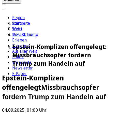
Anmelden
Region
Köln
Startseite
Sport
Welt
1. FC Köln
Donald Trump
Erleben
Epstein-Komplizen offengelegt:
Ratgeber
Aus aller Welt
Missbrauchsopfer fordern
Politik
Trump zum Handeln auf
Wirtschaft
Newsletter
E-Paper
Epstein-Komplizen
offengelegt
Missbrauchsopfer
fordern Trump zum Handeln auf
04.09.2025, 01:00 Uhr