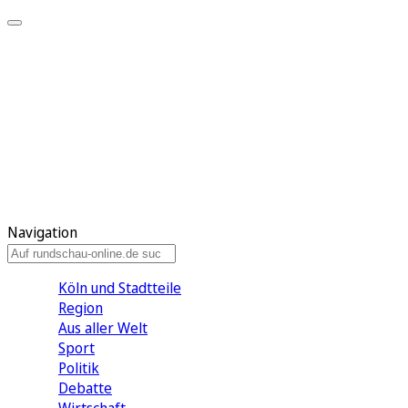
Meine KR
Meine Artikel
Meine Region
Meine Newsletter
Gewinnspiele
Mein Rundschau PLUS
Mein E-Paper
Navigation
Köln und Stadtteile
Region
Aus aller Welt
Sport
Politik
Debatte