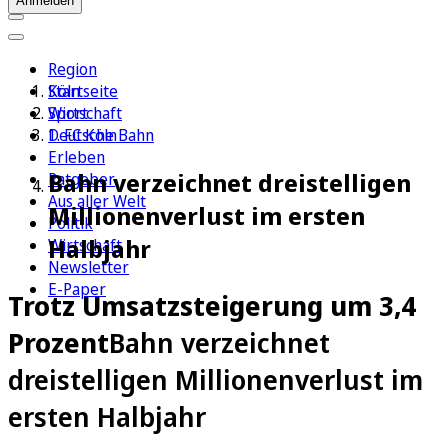
Anmelden
Region
Köln
Startseite
Sport
Wirtschaft
1. FC Köln
Deutsche Bahn
Erleben
Bahn verzeichnet dreistelligen
Ratgeber
Aus aller Welt
Millionenverlust im ersten
Politik
Halbjahr
Wirtschaft
Newsletter
E-Paper
Trotz Umsatzsteigerung um 3,4
Prozent
Bahn verzeichnet
dreistelligen Millionenverlust im
ersten Halbjahr