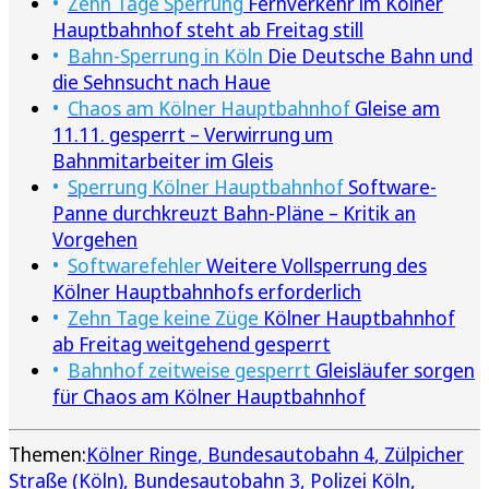
Zehn Tage Sperrung
Fernverkehr im Kölner
Hauptbahnhof steht ab Freitag still
Bahn-Sperrung in Köln
Die Deutsche Bahn und
die Sehnsucht nach Haue
Chaos am Kölner Hauptbahnhof
Gleise am
11.11. gesperrt – Verwirrung um
Bahnmitarbeiter im Gleis
Sperrung Kölner Hauptbahnhof
Software-
Panne durchkreuzt Bahn-Pläne – Kritik an
Vorgehen
Softwarefehler
Weitere Vollsperrung des
Kölner Hauptbahnhofs erforderlich
Zehn Tage keine Züge
Kölner Hauptbahnhof
ab Freitag weitgehend gesperrt
Bahnhof zeitweise gesperrt
Gleisläufer sorgen
für Chaos am Kölner Hauptbahnhof
Themen:
Kölner Ringe
Bundesautobahn 4
Zülpicher
Straße (Köln)
Bundesautobahn 3
Polizei Köln