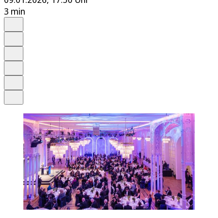
3 min
Auf Google bevorzugen
Anhören
Schrift
Merken
Drucken
Teilen