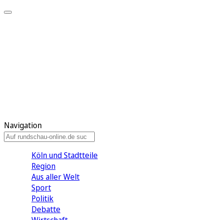
Meine KR
Meine Artikel
Meine Region
Meine Newsletter
Gewinnspiele
Mein Rundschau PLUS
Mein E-Paper
Navigation
Köln und Stadtteile
Region
Aus aller Welt
Sport
Politik
Debatte