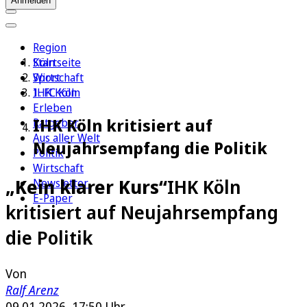
Anmelden
Region
Köln
Startseite
Sport
Wirtschaft
1. FC Köln
IHK Köln
Erleben
IHK Köln kritisiert auf
Ratgeber
Aus aller Welt
Neujahrsempfang die Politik
Politik
Wirtschaft
„Kein klarer Kurs“
IHK Köln
Newsletter
E-Paper
kritisiert auf Neujahrsempfang
die Politik
Von
Ralf Arenz
09.01.2026, 17:50 Uhr