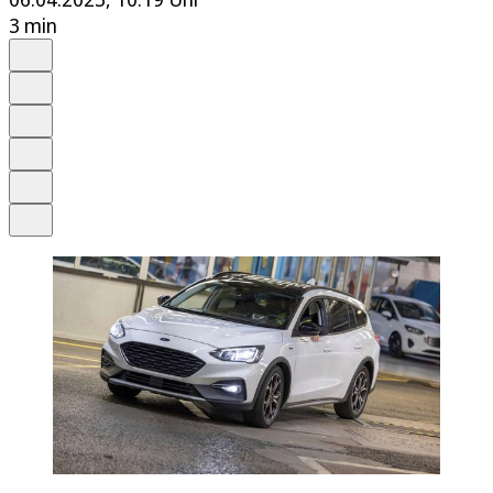
3 min
Auf Google bevorzugen
Anhören
Schrift
Merken
Drucken
Teilen