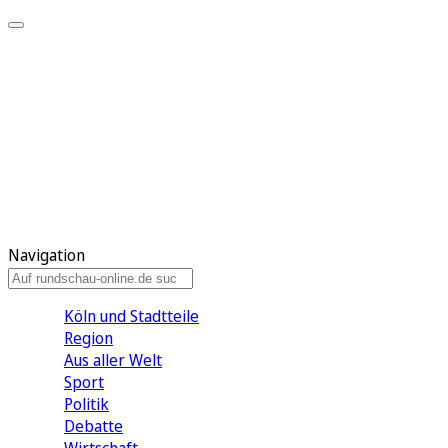
Meine KR
Meine Artikel
Meine Region
Meine Newsletter
Gewinnspiele
Mein Rundschau PLUS
Mein E-Paper
Navigation
Köln und Stadtteile
Region
Aus aller Welt
Sport
Politik
Debatte