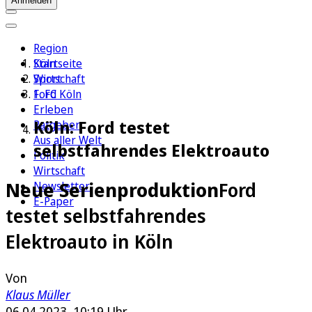
Anmelden
Region
Köln
Startseite
Sport
Wirtschaft
1. FC Köln
Ford
Erleben
Köln: Ford testet
Ratgeber
Aus aller Welt
selbstfahrendes Elektroauto
Politik
Wirtschaft
Neue Serienproduktion
Ford
Newsletter
E-Paper
testet selbstfahrendes
Elektroauto in Köln
Von
Klaus Müller
06.04.2023, 10:19 Uhr