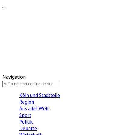
Meine KR
Meine Artikel
Meine Region
Meine Newsletter
Gewinnspiele
Mein Rundschau PLUS
Mein E-Paper
Navigation
Köln und Stadtteile
Region
Aus aller Welt
Sport
Politik
Debatte