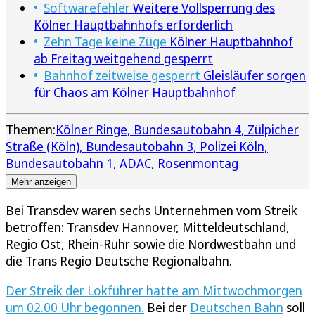
Softwarefehler
Weitere Vollsperrung des
Kölner Hauptbahnhofs erforderlich
Zehn Tage keine Züge
Kölner Hauptbahnhof
ab Freitag weitgehend gesperrt
Bahnhof zeitweise gesperrt
Gleisläufer sorgen
für Chaos am Kölner Hauptbahnhof
Themen:
Kölner Ringe
Bundesautobahn 4
Zülpicher
Straße (Köln)
Bundesautobahn 3
Polizei Köln
Bundesautobahn 1
ADAC
Rosenmontag
Mehr anzeigen
Bei Transdev waren sechs Unternehmen vom Streik
betroffen: Transdev Hannover, Mitteldeutschland,
Regio Ost, Rhein-Ruhr sowie die Nordwestbahn und
die Trans Regio Deutsche Regionalbahn.
Der Streik der Lokführer hatte am Mittwochmorgen
um 02.00 Uhr begonnen.
Bei der
Deutschen Bahn
soll