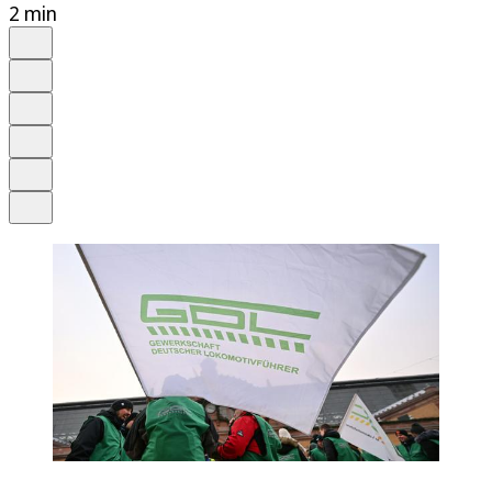
2 min
Auf Google bevorzugen
Anhören
Schrift
Merken
Drucken
Teilen