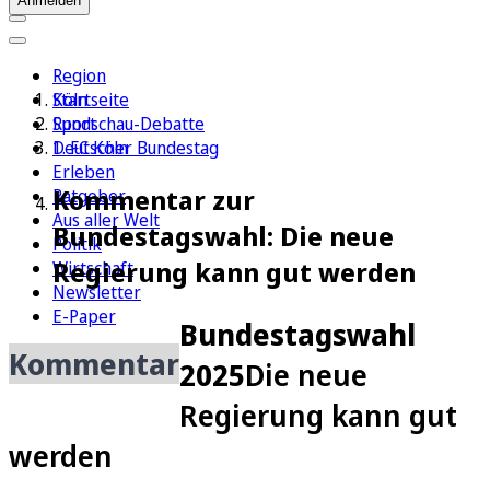
Anmelden
Region
Köln
Startseite
Sport
Rundschau-Debatte
1. FC Köln
Deutscher Bundestag
Erleben
Kommentar zur
Ratgeber
Aus aller Welt
Bundestagswahl: Die neue
Politik
Regierung kann gut werden
Wirtschaft
Newsletter
E-Paper
Bundestagswahl
Kommentar
2025
Die neue
Regierung kann gut
werden