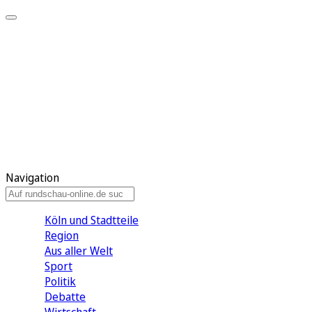
Meine KR
Meine Artikel
Meine Region
Meine Newsletter
Gewinnspiele
Mein Rundschau PLUS
Mein E-Paper
Navigation
Köln und Stadtteile
Region
Aus aller Welt
Sport
Politik
Debatte