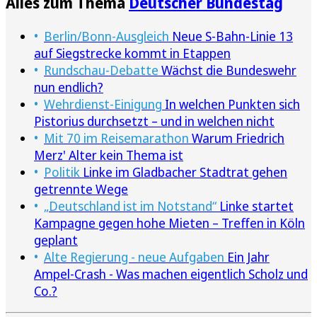
Alles zum Thema
Deutscher Bundestag
Berlin/Bonn-Ausgleich
Neue S-Bahn-Linie 13
auf Siegstrecke kommt in Etappen
Rundschau-Debatte
Wächst die Bundeswehr
nun endlich?
Wehrdienst-Einigung
In welchen Punkten sich
Pistorius durchsetzt – und in welchen nicht
Mit 70 im Reisemarathon
Warum Friedrich
Merz' Alter kein Thema ist
Politik
Linke im Gladbacher Stadtrat gehen
getrennte Wege
„Deutschland ist im Notstand“
Linke startet
Kampagne gegen hohe Mieten – Treffen in Köln
geplant
Alte Regierung - neue Aufgaben
Ein Jahr
Ampel-Crash - Was machen eigentlich Scholz und
Co.?