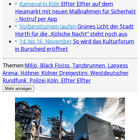
Karneval in Köln
Elfter Elfter auf dem
Heumarkt mit neuen Maßnahmen für Sicherheit
– Notruf per App
Vorbereitungen laufen
Grünes Licht der Stadt
Hürth für die „Kölsche Nacht“ steht noch aus
14. bis 16. November
So wird das Kulturforum
in Burscheid eröffnet
Themen:
Miljö
Bläck Fööss
Tanzbrunnen
Lanxess
Arena
Höhner
Kölner Dreigestirn
Westdeutscher
Rundfunk
Polizei Köln
Elfter Elfter
Mehr anzeigen