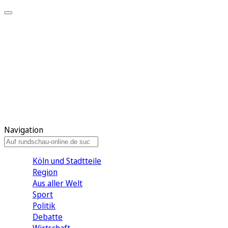
Meine KR
Meine Artikel
Meine Region
Meine Newsletter
Gewinnspiele
Mein Rundschau PLUS
Mein E-Paper
Navigation
Köln und Stadtteile
Region
Aus aller Welt
Sport
Politik
Debatte