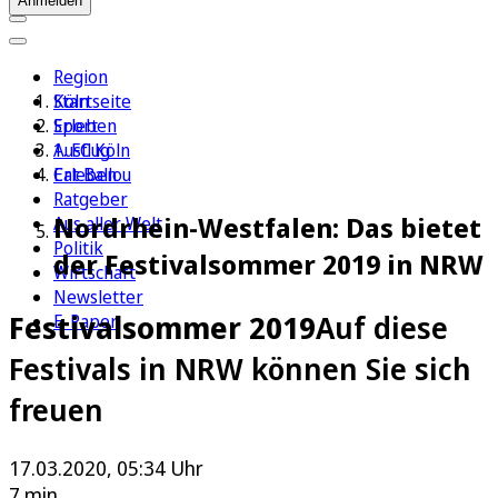
Anmelden
Region
Köln
Startseite
Sport
Erleben
1. FC Köln
Ausflug
Erleben
Cat Ballou
Ratgeber
Nordrhein-Westfalen: Das bietet
Aus aller Welt
Politik
der Festivalsommer 2019 in NRW
Wirtschaft
Newsletter
Festivalsommer 2019
Auf diese
E-Paper
Festivals in NRW können Sie sich
freuen
17.03.2020, 05:34 Uhr
7 min