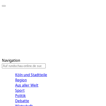
Meine KR
Meine Artikel
Meine Region
Meine Newsletter
Gewinnspiele
Mein Rundschau PLUS
Mein E-Paper
Navigation
Köln und Stadtteile
Region
Aus aller Welt
Sport
Politik
Debatte