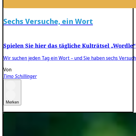
Sechs Versuche, ein Wort
Spielen Sie hier das tägliche Kulträtsel „Wordle“
Wir suchen jeden Tag ein Wort – und Sie haben sechs Versuche
Von
Timo Schillinger
Merken