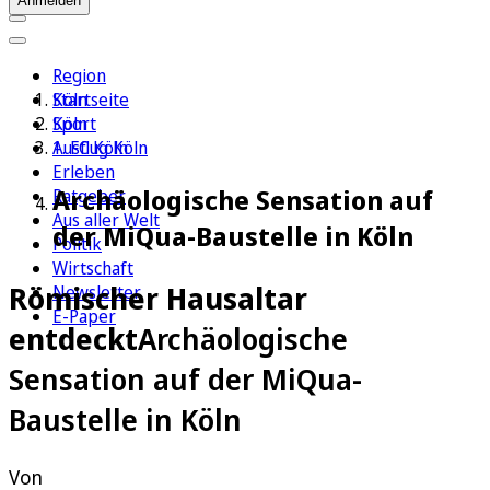
Anmelden
Region
Köln
Startseite
Sport
Köln
1. FC Köln
Ausflug Köln
Erleben
Archäologische Sensation auf
Ratgeber
Aus aller Welt
der MiQua-Baustelle in Köln
Politik
Wirtschaft
Römischer Hausaltar
Newsletter
E-Paper
entdeckt
Archäologische
Sensation auf der MiQua-
Baustelle in Köln
Von