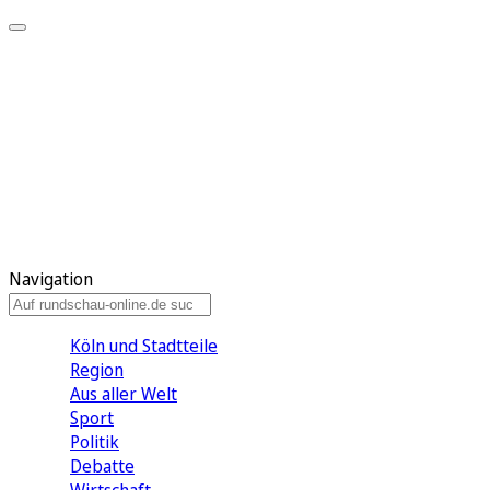
Meine KR
Meine Artikel
Meine Region
Meine Newsletter
Gewinnspiele
Mein Rundschau PLUS
Mein E-Paper
Navigation
Köln und Stadtteile
Region
Aus aller Welt
Sport
Politik
Debatte