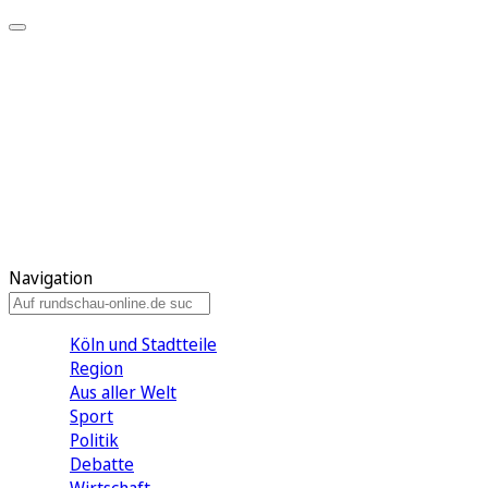
Meine KR
Meine Artikel
Meine Region
Meine Newsletter
Gewinnspiele
Mein Rundschau PLUS
Mein E-Paper
Navigation
Köln und Stadtteile
Region
Aus aller Welt
Sport
Politik
Debatte