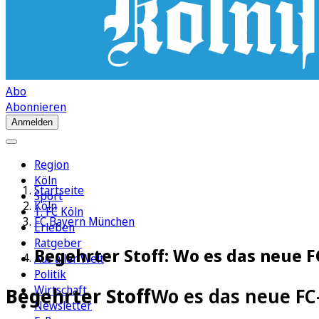
Abo
Abonnieren
Anmelden
Region
Köln
Startseite
Sport
Köln
1. FC Köln
FC Bayern München
Erleben
Ratgeber
Begehrter Stoff: Wo es das neue F
Aus aller Welt
Politik
Wirtschaft
Begehrter Stoff
Wo es das neue FC-
Newsletter