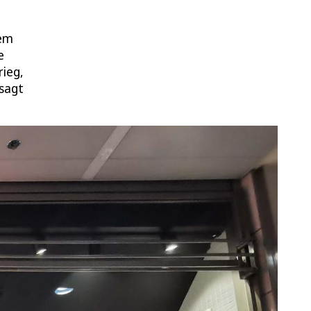
tem
e
rieg,
sagt