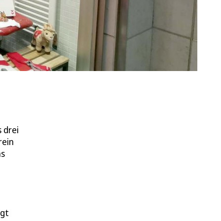
 drei
rein
as
agt