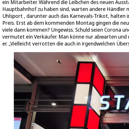
ein Mitarbeiter. Während die Leibchen des neuen Auss
Hauptbahnhof zu haben sind, warten andere Händler noc
Uhlsport , darunter auch das Karnevals-Trikot, halten 
Preis. Erst ab dem kommenden Montag gingen die neuen 
viele dann kommen? Ungewiss. Schuld seien Corona und
vermutet ein Verkäufer. Man könne nur abwarten und 
er. „Vielleicht verrotten die auch in irgendwelchen Übe