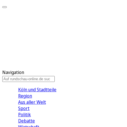
Meine KR
Meine Artikel
Meine Region
Meine Newsletter
Gewinnspiele
Mein Rundschau PLUS
Mein E-Paper
Navigation
Köln und Stadtteile
Region
Aus aller Welt
Sport
Politik
Debatte