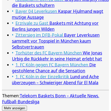
die Baskets schultern
Bayer 04 Leverkusen
Kaspar Hjulmand wagt
mutige Aussage
Erzrivale zu Gast
Baskets mit Achtung vor
Berlins jungen Wilden
Zittersieg im DFB-Pokal
Bayer Leverkusen
sammelt vor Topspiel in München kaum
Selbstvertrauen
Torhüter des FC Bayern München
Wie Jonas
Urbig die Rückkehr in seine Heimat erlebt hat
1. FC Köln gegen FC Bayern München
Die
gestohlene Chance auf die Sensation
1. FC Köln in der Einzelkritik
Lund und Ache
überzeugen – Schwieriger Abend für El Mala
Themen:
Telekom Baskets Bonn – Aktuelle News
Fußball-Bundesliga
Mehr anzeigen