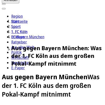
Anmelden
Region
Köln
Startseite
Sport
Sport
1. FC Köln
1. FC Köln
Erleben
FC Bayern München
Ratgeber
Aus gegen Bayern München: Was
Aus aller Welt
Politik
der 1. FC Köln aus dem großen
Wirtschaft
Pokal-Kampf mitnimmt
Newsletter
E-Paper
Aus gegen Bayern München
Was
der 1. FC Köln aus dem großen
Pokal-Kampf mitnimmt