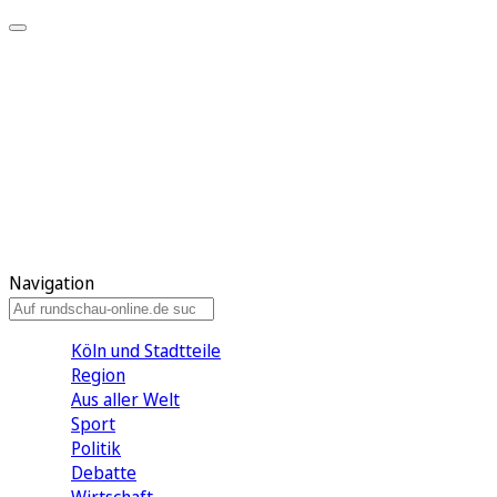
Meine KR
Meine Artikel
Meine Region
Meine Newsletter
Gewinnspiele
Mein Rundschau PLUS
Mein E-Paper
Navigation
Köln und Stadtteile
Region
Aus aller Welt
Sport
Politik
Debatte