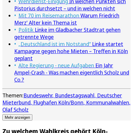
Wehrdienst-Einigung
In welchen Punkten sich
Pistorius durchsetzt – und in welchen nicht
Mit 70 im Reisemarathon
Warum Friedrich
Merz' Alter kein Thema ist
Politik
Linke im Gladbacher Stadtrat gehen
getrennte Wege
„Deutschland ist im Notstand“
Linke startet
Kampagne gegen hohe Mieten – Treffen in Köln
geplant
Alte Regierung - neue Aufgaben
Ein Jahr
Ampel-Crash - Was machen eigentlich Scholz und
Co.?
Themen:
Bundeswehr
Bundestagswahl
Deutscher
Mieterbund
Flughafen Köln/Bonn
Kommunalwahlen
Olaf Scholz
Mehr anzeigen
Zu welchem Wahlkreis gehört Köln-