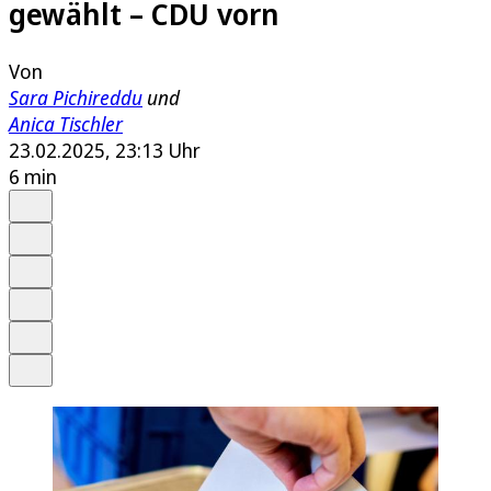
gewählt – CDU vorn
Von
Sara Pichireddu
und
Anica Tischler
23.02.2025, 23:13 Uhr
6 min
Auf Google bevorzugen
Anhören
Schrift
Merken
Drucken
Teilen