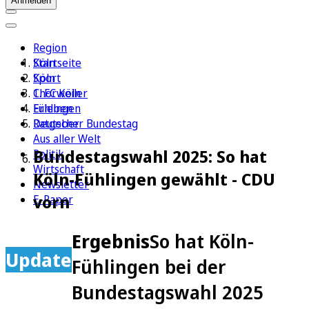
Anmelden
Region
Köln
Startseite
Sport
Köln
1. FC Köln
Chorweiler
Erleben
Fühlingen
Ratgeber
Deutscher Bundestag
Aus aller Welt
Bundestagswahl 2025: So hat
Politik
Wirtschaft
Köln-Fühlingen gewählt - CDU
Newsletter
vorn
E-Paper
Ergebnis
So hat Köln-
Update
Fühlingen bei der
Bundestagswahl 2025