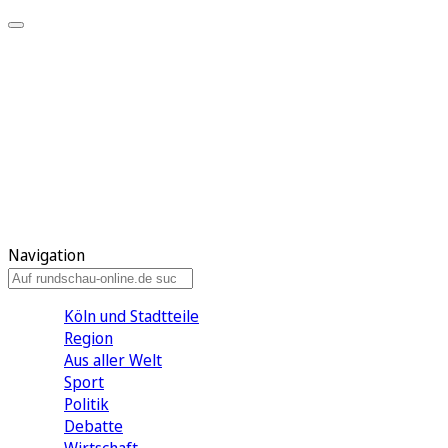
Meine KR
Meine Artikel
Meine Region
Meine Newsletter
Gewinnspiele
Mein Rundschau PLUS
Mein E-Paper
Navigation
Köln und Stadtteile
Region
Aus aller Welt
Sport
Politik
Debatte