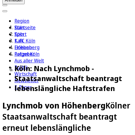
Anmelden
Region
Köln
Startseite
Sport
Köln
1. FC Köln
Kalk
Erleben
Höhenberg
Ratgeber
Polizei Köln
Aus aller Welt
Köln: Nach Lynchmob -
Politik
Wirtschaft
Staatsanwaltschaft beantragt
Newsletter
lebenslängliche Haftstrafen
E-Paper
Lynchmob von Höhenberg
Kölner
Staatsanwaltschaft beantragt
erneut lebenslängliche