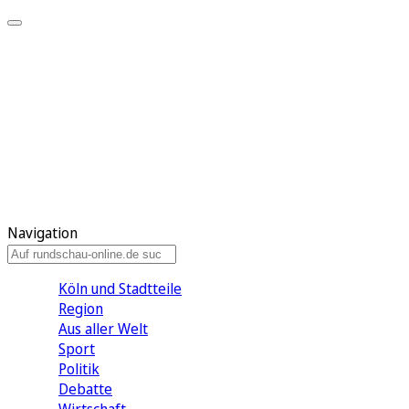
Meine KR
Meine Artikel
Meine Region
Meine Newsletter
Gewinnspiele
Mein Rundschau PLUS
Mein E-Paper
Navigation
Köln und Stadtteile
Region
Aus aller Welt
Sport
Politik
Debatte