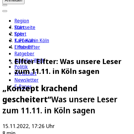
Anmelden
Region
Köln
Startseite
Sport
Köln
1. FC Köln
Karneval in Köln
Erleben
Elfter Elfter
Ratgeber
Elfter Elfter: Was unsere Leser
Aus aller Welt
Politik
zum 11.11. in Köln sagen
Wirtschaft
Newsletter
„Konzept krachend
E-Paper
gescheitert“
Was unsere Leser
zum 11.11. in Köln sagen
15.11.2022, 17:26 Uhr
8 min