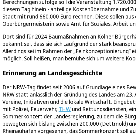
Berechnungen zufolge soll die Veranstaltung 1.720.0
diesem Tag hinein - anteilige Kostenübernahme und Z
Stadt mit rund 660.000 Euro rechnen. Diese sollen au
Oberbürgermeisterin sowie Amt für Soziales, Arbeit u
Dort sind für 2024 Baumaßnahmen an Kölner Bürgerhä
bekannt sei, dass sie sich „aufgrund der stark beansp
Allerdings sei im Rahmen der „Feinkonzeptionierung“ 
möglich. Soll heißen, man bemühe sich um weitere Ko
Erinnerung an Landesgeschichte
Der NRW-Tag findet seit 2006 auf Grundlage eines Bew
NRW statt anlässlich der Gründung des Landes am 23. A
Vereine, Initiativen und die lokale Wirtschaft. Eingebe
mit Polizei, Feuerwehr,
THW
und Rettungsdiensten, e
Sommerkonzert der Landesregierung, zu dem die Bürger
bewegten sich bislang zwischen 200.000 (Dettmold) und
Rheinauhafen vorgesehen, das Sommerkonzert soll auf 