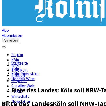
Abo
Abonnieren
Anmelden
Region
Köln
Startseite
Sport
Köln
1. FC Köln
Köln-Innenstadt
Erleben
Hendrik Wüst
Ratgeber
Aus aller Welt
Bitte des Landes: Köln soll NRW-T
Politik
Wirtschaft
Newsletter
Bitte des Landes
Köln soll NRW-Ta