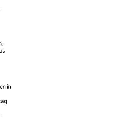
e
n.
us
en in
tag
e