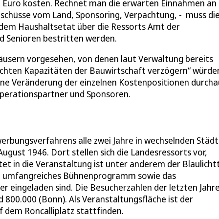
00 Euro kosten. Rechnet man die erwarten Einnahmen an
uschüsse vom Land, Sponsoring, Verpachtung, - muss di
s dem Haushaltsetat über die Ressorts Amt der
nd Senioren bestritten werden.
usern vorgesehen, von denen laut Verwaltung bereits
ruchten Kapazitäten der Bauwirtschaft verzögern“ würde
eine Veränderung der einzelnen Kostenpositionen durcha
operationspartner und Sponsoren.
erbungsverfahrens alle zwei Jahre in wechselnden Städt
ugust 1946. Dort stellen sich die Landesressorts vor,
ttet in die Veranstaltung ist unter anderem der Blaulicht
in umfangreiches Bühnenprogramm sowie das
 eingeladen sind. Die Besucherzahlen der letzten Jahr
 800.000 (Bonn). Als Veranstaltungsfläche ist der
dem Roncalliplatz stattfinden.