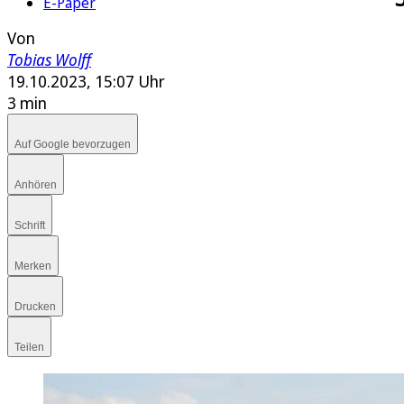
E-Paper
Von
Tobias Wolff
19.10.2023, 15:07 Uhr
3 min
Auf Google bevorzugen
Anhören
Schrift
Merken
Drucken
Teilen