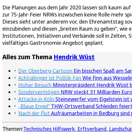
Die Planungen aus dem Jahr 2020 lassen sich kaum auf 
zur 75-Jahr-Feier NRWs inzwischen keine Rolle mehr s
Dieses sieht unter anderem vor, den Ehrenamtstag sow
einzubinden und diesen „breiten Raum zu geben“, wie es
Institutionen, Initiativen und Verbände soll in Zelten, 
vielfältiges Gastronomie-Angebot geplant.
Alles zum Thema
Hendrik Wüst
Der Oberberg-Cartoon
Ein bisschen Spaß am San
Achtjähriger ist Politik-Fan
Wie Finn aus Wesseli
Hoher Besuch
Ministerpräsident Hendrik Wüst be
Sondervermögen
NRW steckt 31 Milliarden Euro 
Attacke in Köln
Steinewerfer vom Eigelstein ist 
„Blaue Engel“
THW-Ortsverband Schleiden feiert
Nach der Flut
Aufräumarbeiten in Bedburg sind 
Themen:
Technisches Hilfswerk
Erftverband
Landscha