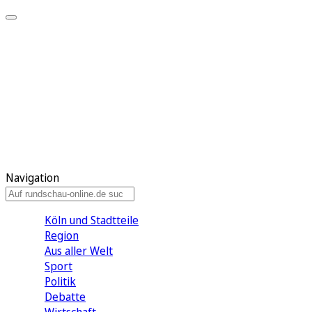
Meine KR
Meine Artikel
Meine Region
Meine Newsletter
Gewinnspiele
Mein Rundschau PLUS
Mein E-Paper
Navigation
Köln und Stadtteile
Region
Aus aller Welt
Sport
Politik
Debatte