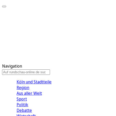
Meine KR
Meine Artikel
Meine Region
Meine Newsletter
Gewinnspiele
Mein Rundschau PLUS
Mein E-Paper
Navigation
Köln und Stadtteile
Region
Aus aller Welt
Sport
Politik
Debatte