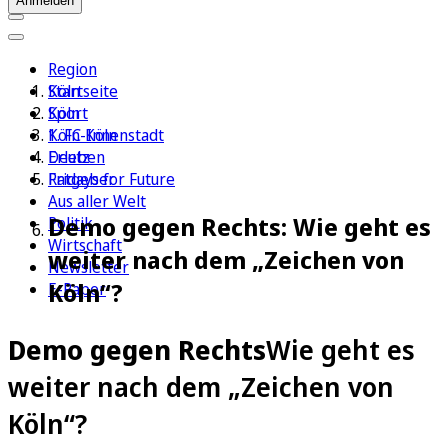
Anmelden
Region
Köln
Startseite
Sport
Köln
1. FC Köln
Köln-Innenstadt
Erleben
Deutz
Ratgeber
Fridays for Future
Aus aller Welt
Demo gegen Rechts: Wie geht es
Politik
Wirtschaft
weiter nach dem „Zeichen von
Newsletter
Köln“?
E-Paper
Demo gegen Rechts
Wie geht es
weiter nach dem „Zeichen von
Köln“?