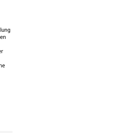
lung
den
er
ne