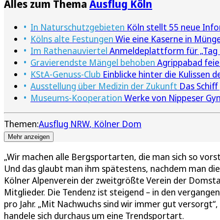
Alles zum Thema
Ausflug Köln
In Naturschutzgebieten
Köln stellt 55 neue Inf
Kölns alte Festungen
Wie eine Kaserne in Münger
Im Rathenauviertel
Anmeldeplattform für „Tag 
Gravierendste Mängel behoben
Agrippabad feie
KStA-Genuss-Club
Einblicke hinter die Kulissen 
Ausstellung über Medizin der Zukunft
Das Schiff
Museums-Kooperation
Werke von Nippeser Gym
Themen:
Ausflug NRW
Kölner Dom
Mehr anzeigen
„Wir machen alle Bergsportarten, die man sich so vorst
Und das glaubt man ihm spätestens, nachdem man die Z
Kölner Alpenverein der zweitgrößte Verein der Domstad
Mitglieder. Die Tendenz ist steigend – in den vergang
pro Jahr. „Mit Nachwuchs sind wir immer gut versorgt“
handele sich durchaus um eine Trendsportart.