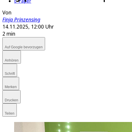
E-Paper
Von
Finja Prinzensing
14.11.2025, 12:00 Uhr
2 min
Auf Google bevorzugen
Anhören
Schrift
Merken
Drucken
Teilen