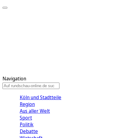
Meine KR
Meine Artikel
Meine Region
Meine Newsletter
Gewinnspiele
Mein Rundschau PLUS
Mein E-Paper
Navigation
Köln und Stadtteile
Region
Aus aller Welt
Sport
Politik
Debatte