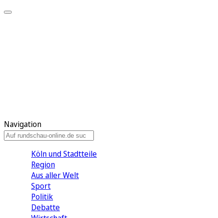
Meine KR
Meine Artikel
Meine Region
Meine Newsletter
Gewinnspiele
Mein Rundschau PLUS
Mein E-Paper
Navigation
Köln und Stadtteile
Region
Aus aller Welt
Sport
Politik
Debatte