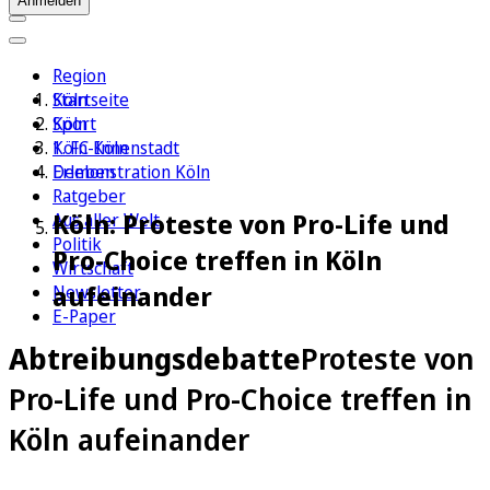
Anmelden
Region
Köln
Startseite
Sport
Köln
1. FC Köln
Köln-Innenstadt
Erleben
Demonstration Köln
Ratgeber
Köln: Proteste von Pro-Life und
Aus aller Welt
Politik
Pro-Choice treffen in Köln
Wirtschaft
aufeinander
Newsletter
E-Paper
Abtreibungsdebatte
Proteste von
Pro-Life und Pro-Choice treffen in
Köln aufeinander