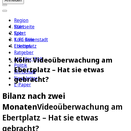
Anmelden
Region
Köln
Startseite
Sport
Köln
1. FC Köln
Köln-Innenstadt
Erleben
Ebertplatz
Ratgeber
Köln: Videoüberwachung am
Aus aller Welt
Politik
Ebertplatz – Hat sie etwas
Wirtschaft
gebracht?
Newsletter
E-Paper
Bilanz nach zwei
Monaten
Videoüberwachung am
Ebertplatz – Hat sie etwas
gebracht?