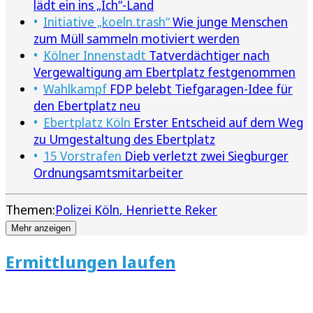
lädt ein ins „Ich“-Land
Initiative „koeln.trash“
Wie junge Menschen
zum Müll sammeln motiviert werden
Kölner Innenstadt
Tatverdächtiger nach
Vergewaltigung am Ebertplatz festgenommen
Wahlkampf
FDP belebt Tiefgaragen-Idee für
den Ebertplatz neu
Ebertplatz Köln
Erster Entscheid auf dem Weg
zu Umgestaltung des Ebertplatz
15 Vorstrafen
Dieb verletzt zwei Siegburger
Ordnungsamtsmitarbeiter
Themen:
Polizei Köln
Henriette Reker
Mehr anzeigen
Ermittlungen laufen