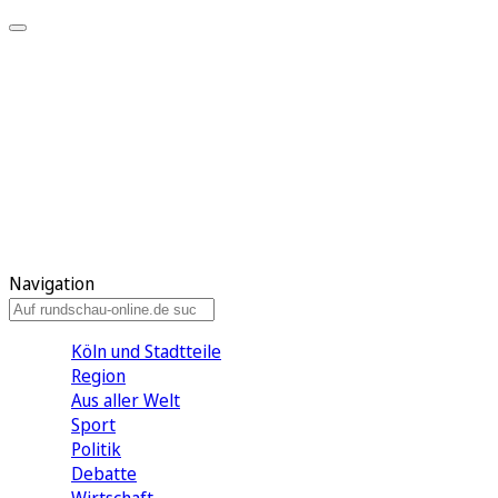
Meine KR
Meine Artikel
Meine Region
Meine Newsletter
Gewinnspiele
Mein Rundschau PLUS
Mein E-Paper
Navigation
Köln und Stadtteile
Region
Aus aller Welt
Sport
Politik
Debatte