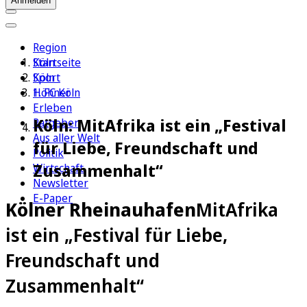
Anmelden
Region
Köln
Startseite
Sport
Köln
1. FC Köln
Höhner
Erleben
Köln: MitAfrika ist ein „Festival
Ratgeber
Aus aller Welt
für Liebe, Freundschaft und
Politik
Zusammenhalt“
Wirtschaft
Newsletter
E-Paper
Kölner Rheinauhafen
MitAfrika
ist ein „Festival für Liebe,
Freundschaft und
Zusammenhalt“