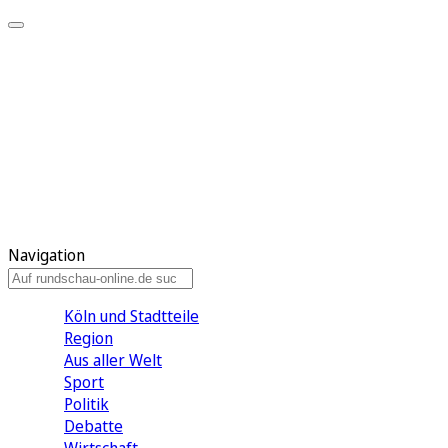
Meine KR
Meine Artikel
Meine Region
Meine Newsletter
Gewinnspiele
Mein Rundschau PLUS
Mein E-Paper
Navigation
Köln und Stadtteile
Region
Aus aller Welt
Sport
Politik
Debatte