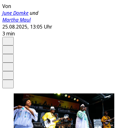
Von
June Domke
und
Martha Maul
25.08.2025, 13:05 Uhr
3 min
Auf Google bevorzugen
Anhören
Schrift
Merken
Drucken
Teilen