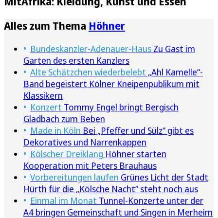
MitAfrika: Kleidung, Kunst und Essen
Alles zum Thema
Höhner
Bundeskanzler-Adenauer-Haus
Zu Gast im
Garten des ersten Kanzlers
Alte Schätzchen wiederbelebt
„Ahl Kamelle“-
Band begeistert Kölner Kneipenpublikum mit
Klassikern
Konzert
Tommy Engel bringt Bergisch
Gladbach zum Beben
Made in Köln
Bei „Pfeffer und Sülz“ gibt es
Dekoratives und Narrenkappen
Kölscher Dreiklang
Höhner starten
Kooperation mit Peters Brauhaus
Vorbereitungen laufen
Grünes Licht der Stadt
Hürth für die „Kölsche Nacht“ steht noch aus
Einmal im Monat
Tunnel-Konzerte unter der
A4 bringen Gemeinschaft und Singen in Merheim