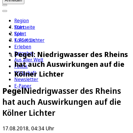
Anmelden
Region
Köln
Startseite
Sport
Köln
1. FC Köln
Kölner Lichter
Erleben
Pegel: Niedrigwasser des Rheins
Ratgeber
Aus aller Welt
hat auch Auswirkungen auf die
Politik
Kölner Lichter
Wirtschaft
Newsletter
E-Paper
Pegel
Niedrigwasser des Rheins
hat auch Auswirkungen auf die
Kölner Lichter
17.08.2018, 04:34 Uhr