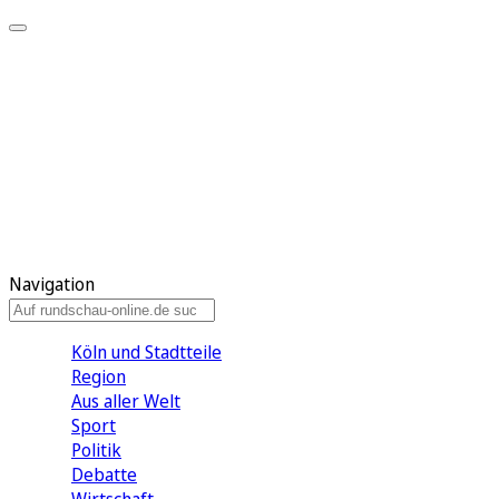
Meine KR
Meine Artikel
Meine Region
Meine Newsletter
Gewinnspiele
Mein Rundschau PLUS
Mein E-Paper
Navigation
Köln und Stadtteile
Region
Aus aller Welt
Sport
Politik
Debatte