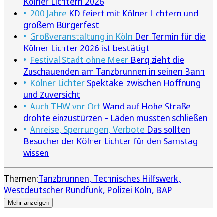
Kölner Lichtern 2026
200 Jahre
KD feiert mit Kölner Lichtern und
großem Bürgerfest
Großveranstaltung in Köln
Der Termin für die
Kölner Lichter 2026 ist bestätigt
Festival Stadt ohne Meer
Berq zieht die
Zuschauenden am Tanzbrunnen in seinen Bann
Kölner Lichter
Spektakel zwischen Hoffnung
und Zuversicht
Auch THW vor Ort
Wand auf Hohe Straße
drohte einzustürzen – Läden mussten schließen
Anreise, Sperrungen, Verbote
Das sollten
Besucher der Kölner Lichter für den Samstag
wissen
Themen:
Tanzbrunnen
Technisches Hilfswerk
Westdeutscher Rundfunk
Polizei Köln
BAP
Mehr anzeigen