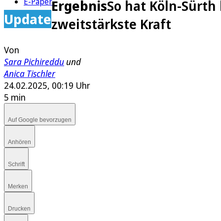
E-Paper
Ergebnis
So hat Köln-Sürth
Update
zweitstärkste Kraft
Von
Sara Pichireddu
und
Anica Tischler
24.02.2025, 00:19 Uhr
5 min
Auf Google bevorzugen
Anhören
Schrift
Merken
Drucken