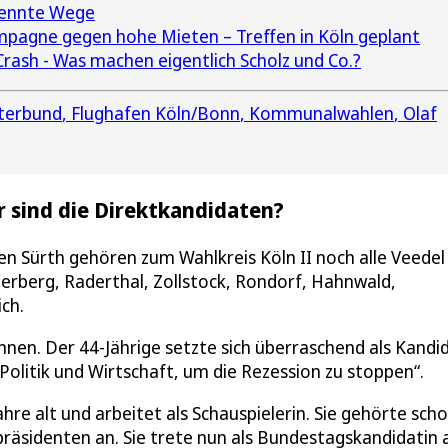
rennte Wege
mpagne gegen hohe Mieten – Treffen in Köln geplant
Crash - Was machen eigentlich Scholz und Co.?
terbund
Flughafen Köln/Bonn
Kommunalwahlen
Olaf
 sind die Direktkandidaten?
en Sürth gehören zum Wahlkreis Köln II noch alle Veedel
erberg, Raderthal, Zollstock, Rondorf, Hahnwald,
ch.
nnen. Der 44-Jährige setzte sich überraschend als Kandi
Politik und Wirtschaft, um die Rezession zu stoppen“.
ahre alt und arbeitet als Schauspielerin. Sie gehörte sch
äsidenten an. Sie trete nun als Bundestagskandidatin 