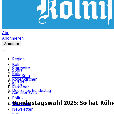
Abo
Abonnieren
Anmelden
Region
Köln
Startseite
Sport
Köln
1. FC Köln
Rodenkirchen
Erleben
Sürth
Ratgeber
Deutscher Bundestag
Aus aller Welt
Politik
Bundestagswahl 2025: So hat Köln
Wirtschaft
Newsletter