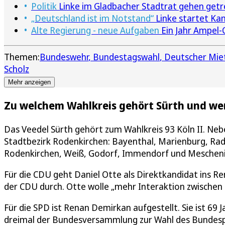
Politik
Linke im Gladbacher Stadtrat gehen get
„Deutschland ist im Notstand“
Linke startet Ka
Alte Regierung - neue Aufgaben
Ein Jahr Ampel-
Themen:
Bundeswehr
Bundestagswahl
Deutscher Mie
Scholz
Mehr anzeigen
Zu welchem Wahlkreis gehört Sürth und wer
Das Veedel Sürth gehört zum Wahlkreis 93 Köln II. Neb
Stadtbezirk Rodenkirchen: Bayenthal, Marienburg, Rad
Rodenkirchen, Weiß, Godorf, Immendorf und Mescheni
Für die CDU geht Daniel Otte als Direktkandidat ins Re
der CDU durch. Otte wolle „mehr Interaktion zwischen 
Für die SPD ist Renan Demirkan aufgestellt. Sie ist 69 J
dreimal der Bundesversammlung zur Wahl des Bundespr