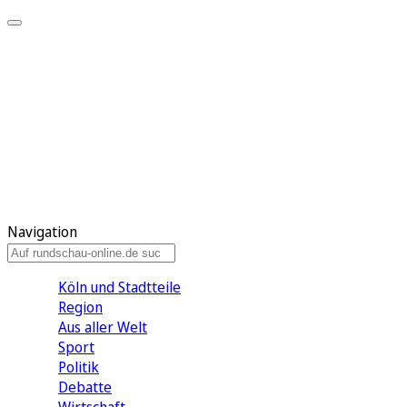
Meine KR
Meine Artikel
Meine Region
Meine Newsletter
Gewinnspiele
Mein Rundschau PLUS
Mein E-Paper
Navigation
Köln und Stadtteile
Region
Aus aller Welt
Sport
Politik
Debatte