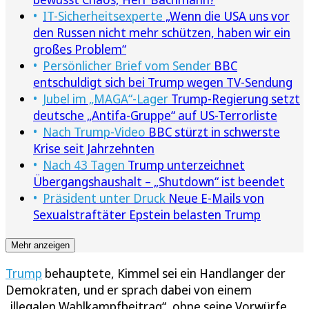
IT-Sicherheitsexperte
„Wenn die USA uns vor
den Russen nicht mehr schützen, haben wir ein
großes Problem“
Persönlicher Brief vom Sender
BBC
entschuldigt sich bei Trump wegen TV-Sendung
Jubel im „MAGA“-Lager
Trump-Regierung setzt
deutsche „Antifa-Gruppe“ auf US-Terrorliste
Nach Trump-Video
BBC stürzt in schwerste
Krise seit Jahrzehnten
Nach 43 Tagen
Trump unterzeichnet
Übergangshaushalt – „Shutdown“ ist beendet
Präsident unter Druck
Neue E-Mails von
Sexualstraftäter Epstein belasten Trump
Mehr anzeigen
Trump
behauptete, Kimmel sei ein Handlanger der
Demokraten, und er sprach dabei von einem
„illegalen Wahlkampfbeitrag“, ohne seine Vorwürfe