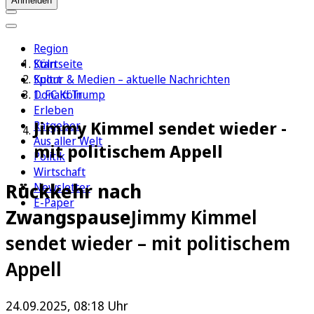
Anmelden
Region
Köln
Startseite
Sport
Kultur & Medien – aktuelle Nachrichten
1. FC Köln
Donald Trump
Erleben
Jimmy Kimmel sendet wieder -
Ratgeber
Aus aller Welt
mit politischem Appell
Politik
Wirtschaft
Rückkehr nach
Newsletter
E-Paper
Zwangspause
Jimmy Kimmel
sendet wieder – mit politischem
Appell
24.09.2025, 08:18 Uhr