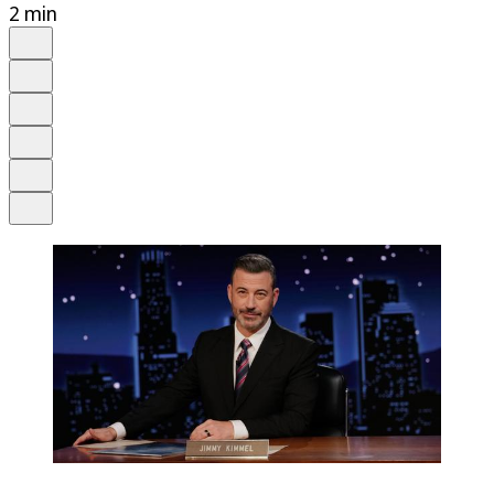
2 min
Auf Google bevorzugen
Anhören
Schrift
Merken
Drucken
Teilen