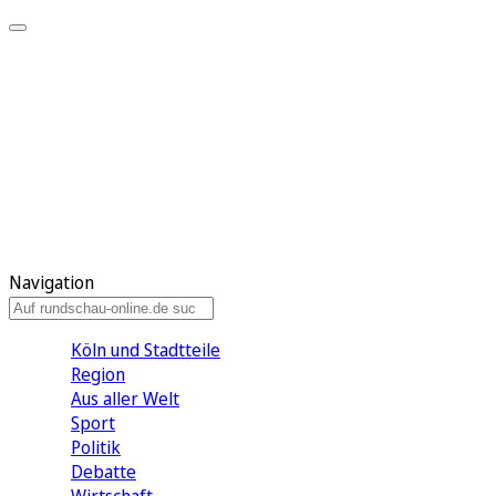
Meine KR
Meine Artikel
Meine Region
Meine Newsletter
Gewinnspiele
Mein Rundschau PLUS
Mein E-Paper
Navigation
Köln und Stadtteile
Region
Aus aller Welt
Sport
Politik
Debatte