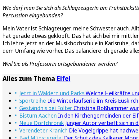
Wie darf man Sie sich als Schlagzeugerin am Frühstückstisch
Percussion eingebunden?
Mein Vater ist Schlagzeuger, meine Schwester auch. Al
hat gerade etwas geklopft. Das hat sich bei mir mittler
Ich lehre jetzt an der Musikhochschule in Karlsruhe, d
dem Umfang wie vorher. Das balanciere ich gerade alles
Weil Sie als Professorin ortsgebundener werden?
Alles zum Thema
Eifel
Jetzt in Wäldern und Parks
Welche Heilkräfte un
Sportreihe
Die Winterlaufserie im Kreis Euskirc
Geständnis bei Folter
Christina Boßhammer wurd
Bistum Aachen
In den Kirchengemeinden der Ei
Neue Dorfchronik
Junger Autor vertieft sich in
Verendeter Kranich
Die Vogelgrippe hat nachweis
Bad Münstereifel
Der Schutz des Kalkarer Moor