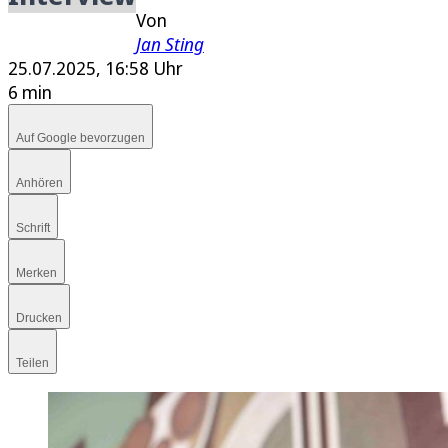
E-Paper
Von
Jan Sting
25.07.2025, 16:58 Uhr
6 min
Auf Google bevorzugen
Anhören
Schrift
Merken
Drucken
Teilen