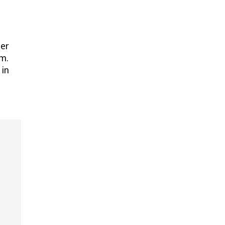
der
um.
 in