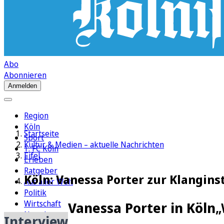
Abo
Abonnieren
Anmelden
Region
Köln
Startseite
Sport
Kultur & Medien – aktuelle Nachrichten
1. FC Köln
Eifel
Erleben
Ratgeber
Köln: Vanessa Porter zur Klangin
Aus aller Welt
Politik
Wirtschaft
Vanessa Porter in Köln
„
Newsletter
Interview