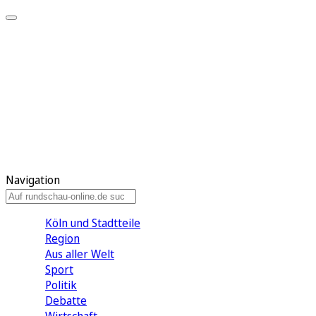
Meine KR
Meine Artikel
Meine Region
Meine Newsletter
Gewinnspiele
Mein Rundschau PLUS
Mein E-Paper
Navigation
Köln und Stadtteile
Region
Aus aller Welt
Sport
Politik
Debatte