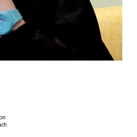
von
ach