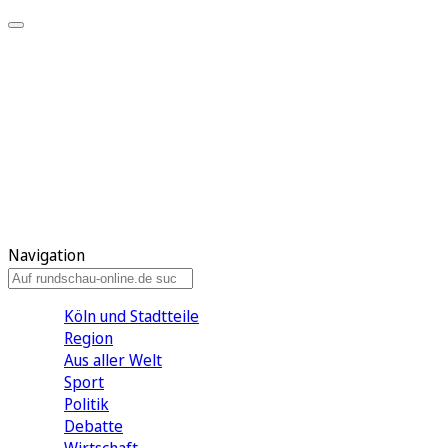
Meine KR
Meine Artikel
Meine Region
Meine Newsletter
Gewinnspiele
Mein Rundschau PLUS
Mein E-Paper
Navigation
Köln und Stadtteile
Region
Aus aller Welt
Sport
Politik
Debatte