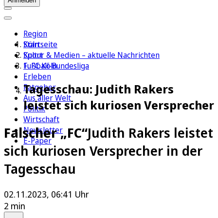
Anmelden
Region
Köln
Startseite
Sport
Kultur & Medien – aktuelle Nachrichten
1. FC Köln
Fußball-Bundesliga
Erleben
Tagesschau: Judith Rakers
Ratgeber
Aus aller Welt
leistet sich kuriosen Versprecher
Politik
Wirtschaft
Falscher „FC“
Judith Rakers leistet
Newsletter
E-Paper
sich kuriosen Versprecher in der
Tagesschau
02.11.2023, 06:41 Uhr
2 min
Auf Google bevorzugen