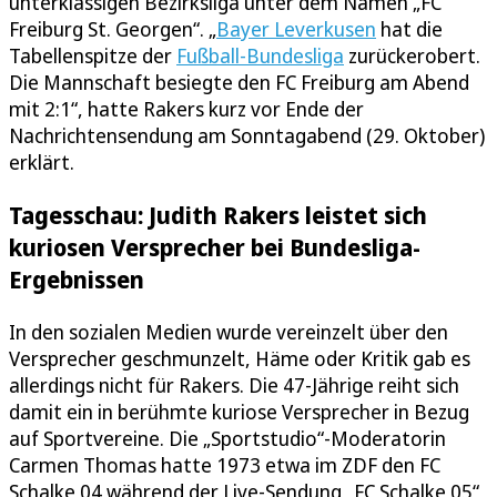
unterklassigen Bezirksliga unter dem Namen „FC
Freiburg St. Georgen“. „
Bayer Leverkusen
hat die
Tabellenspitze der
Fußball-Bundesliga
zurückerobert.
Die Mannschaft besiegte den FC Freiburg am Abend
mit 2:1“, hatte Rakers kurz vor Ende der
Nachrichtensendung am Sonntagabend (29. Oktober)
erklärt.
Tagesschau: Judith Rakers leistet sich
kuriosen Versprecher bei Bundesliga-
Ergebnissen
In den sozialen Medien wurde vereinzelt über den
Versprecher geschmunzelt, Häme oder Kritik gab es
allerdings nicht für Rakers. Die 47-Jährige reiht sich
damit ein in berühmte kuriose Versprecher in Bezug
auf Sportvereine. Die „Sportstudio“-Moderatorin
Carmen Thomas hatte 1973 etwa im ZDF den FC
Schalke 04 während der Live-Sendung „FC Schalke 05“