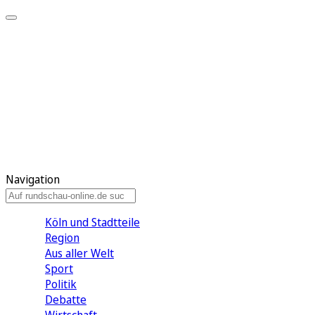
Meine KR
Meine Artikel
Meine Region
Meine Newsletter
Gewinnspiele
Mein Rundschau PLUS
Mein E-Paper
Navigation
Köln und Stadtteile
Region
Aus aller Welt
Sport
Politik
Debatte