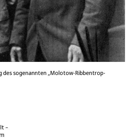
nung des sogenannten „Molotow-Ribbentrop-
lt –
um