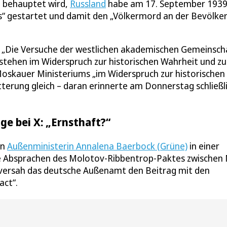
em behauptet wird,
Russland
habe am 17. September 193
ns“ gestartet und damit den „Völkermord an der Bevölke
ch: „Die Versuche der westlichen akademischen Gemeinsch
 stehen im Widerspruch zur historischen Wahrheit und z
 Moskauer Ministeriums „im Widerspruch zur historischen
terung gleich – daran erinnerte am Donnerstag schließl
e bei X: „Ernsthaft?“
on
Außenministerin Annalena Baerbock (Grüne)
in einer
die Absprachen des Molotov-Ribbentrop-Paktes zwischen 
h versah das deutsche Außenamt den Beitrag mit den
act“.