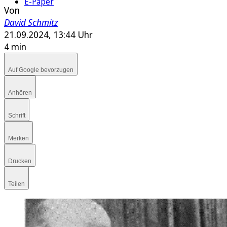
E-Paper
Von
David Schmitz
21.09.2024, 13:44 Uhr
4 min
Auf Google bevorzugen
Anhören
Schrift
Merken
Drucken
Teilen