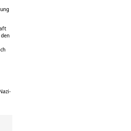
9
rung
aft
u den
ich
Nazi-