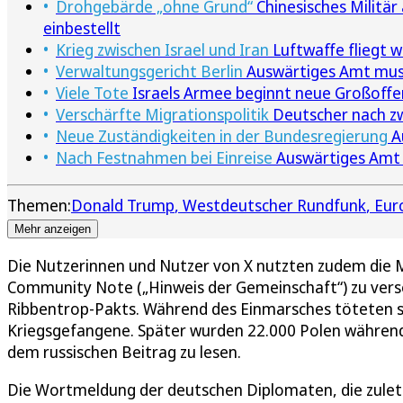
Drohgebärde „ohne Grund“
Chinesisches Militär
einbestellt
Krieg zwischen Israel und Iran
Luftwaffe fliegt w
Verwaltungsgericht Berlin
Auswärtiges Amt muss
Viele Tote
Israels Armee beginnt neue Großoffe
Verschärfte Migrationspolitik
Deutscher nach zw
Neue Zuständigkeiten in der Bundesregierung
A
Nach Festnahmen bei Einreise
Auswärtiges Amt e
Themen:
Donald Trump
Westdeutscher Rundfunk
Eur
Mehr anzeigen
Die Nutzerinnen und Nutzer von X nutzten zudem die M
Community Note („Hinweis der Gemeinschaft“) zu vers
Ribbentrop-Pakts. Während des Einmarsches töteten s
Kriegsgefangene. Später wurden 22.000 Polen während
dem russischen Beitrag zu lesen.
Die Wortmeldung der deutschen Diplomaten, die zuletz