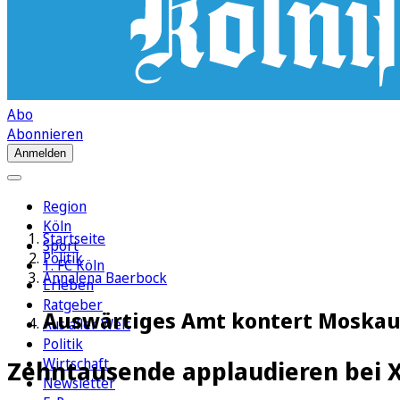
Abo
Abonnieren
Anmelden
Region
Köln
Startseite
Sport
Politik
1. FC Köln
Annalena Baerbock
Erleben
Ratgeber
Auswärtiges Amt kontert Moskaus
Aus aller Welt
Politik
Wirtschaft
Zehntausende applaudieren bei 
Newsletter