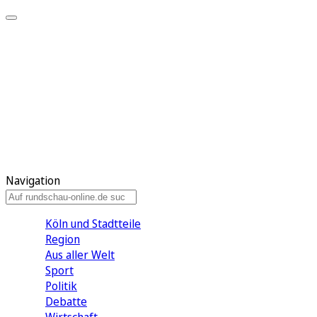
Meine KR
Meine Artikel
Meine Region
Meine Newsletter
Gewinnspiele
Mein Rundschau PLUS
Mein E-Paper
Navigation
Köln und Stadtteile
Region
Aus aller Welt
Sport
Politik
Debatte