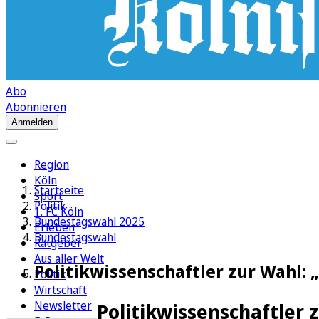
Abo
Abonnieren
Anmelden
Region
Köln
Startseite
Sport
Politik
1. FC Köln
Bundestagswahl 2025
Erleben
Bundestagswahl
Ratgeber
Aus aller Welt
Politikwissenschaftler zur Wahl: 
Politik
Wirtschaft
Newsletter
Politikwissenschaftler