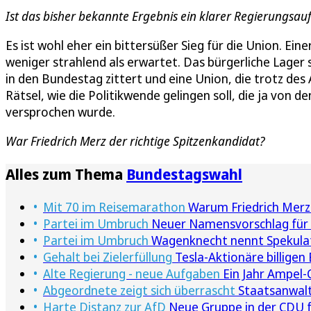
Ist das bisher bekannte Ergebnis ein klarer Regierungsauf
Es ist wohl eher ein bittersüßer Sieg für die Union. E
weniger strahlend als erwartet. Das bürgerliche Lager 
in den Bundestag zittert und eine Union, die trotz des 
Rätsel, wie die Politikwende gelingen soll, die ja von
versprochen wurde.
War Friedrich Merz der richtige Spitzenkandidat?
Alles zum Thema
Bundestagswahl
Mit 70 im Reisemarathon
Warum Friedrich Merz'
Partei im Umbruch
Neuer Namensvorschlag für 
Partei im Umbruch
Wagenknecht nennt Spekulat
Gehalt bei Zielerfüllung
Tesla-Aktionäre billigen
Alte Regierung - neue Aufgaben
Ein Jahr Ampel-
Abgeordnete zeigt sich überrascht
Staatsanwalt
Harte Distanz zur AfD
Neue Gruppe in der CDU f