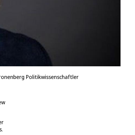
Kronenberg Politikwissenschaftler
iew
er
s.