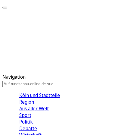
Meine KR
Meine Artikel
Meine Region
Meine Newsletter
Gewinnspiele
Mein Rundschau PLUS
Mein E-Paper
Navigation
Köln und Stadtteile
Region
Aus aller Welt
Sport
Politik
Debatte