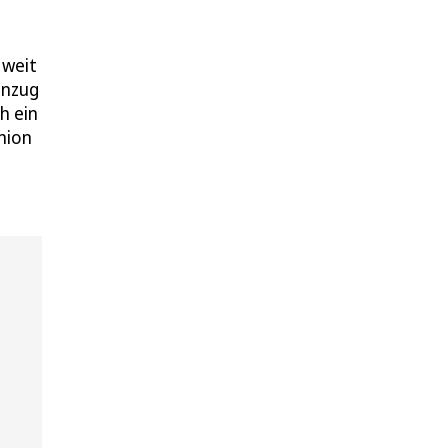
 weit
inzug
h ein
nion