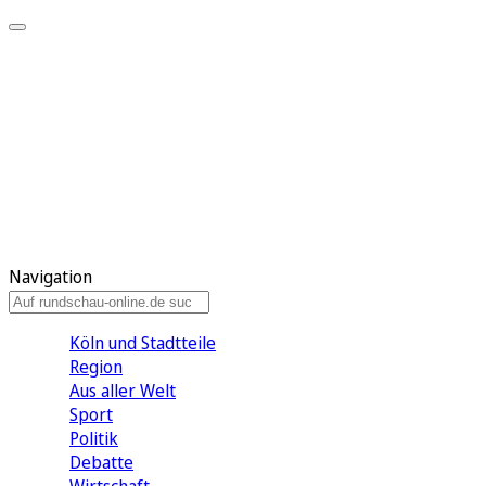
Meine KR
Meine Artikel
Meine Region
Meine Newsletter
Gewinnspiele
Mein Rundschau PLUS
Mein E-Paper
Navigation
Köln und Stadtteile
Region
Aus aller Welt
Sport
Politik
Debatte