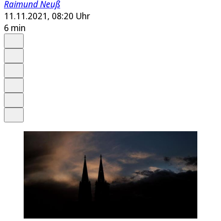
Raimund Neuß
11.11.2021, 08:20 Uhr
6 min
Auf Google bevorzugen
Anhören
Schrift
Merken
Drucken
Teilen