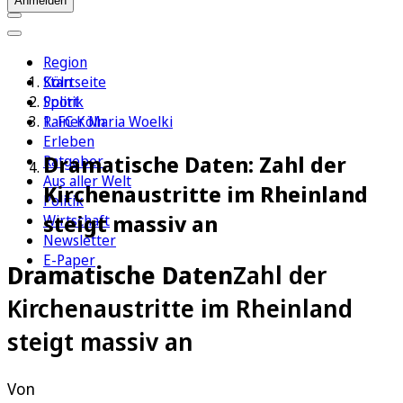
Anmelden
Region
Köln
Startseite
Sport
Politik
1. FC Köln
Rainer Maria Woelki
Erleben
Dramatische Daten: Zahl der
Ratgeber
Aus aller Welt
Kirchenaustritte im Rheinland
Politik
steigt massiv an
Wirtschaft
Newsletter
E-Paper
Dramatische Daten
Zahl der
Kirchenaustritte im Rheinland
steigt massiv an
Von