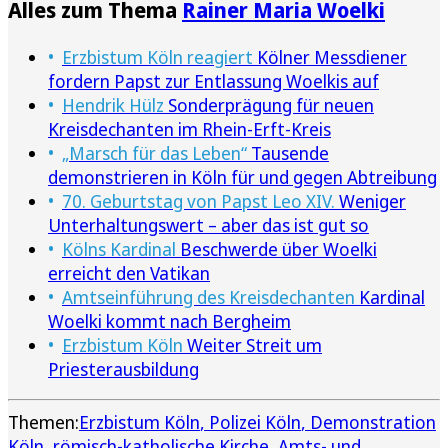
Alles zum Thema
Rainer Maria Woelki
Erzbistum Köln reagiert
Kölner Messdiener
fordern Papst zur Entlassung Woelkis auf
Hendrik Hülz
Sonderprägung für neuen
Kreisdechanten im Rhein-Erft-Kreis
„Marsch für das Leben“
Tausende
demonstrieren in Köln für und gegen Abtreibung
70. Geburtstag von Papst Leo XIV.
Weniger
Unterhaltungswert – aber das ist gut so
Kölns Kardinal
Beschwerde über Woelki
erreicht den Vatikan
Amtseinführung des Kreisdechanten
Kardinal
Woelki kommt nach Bergheim
Erzbistum Köln
Weiter Streit um
Priesterausbildung
Themen:
Erzbistum Köln
Polizei Köln
Demonstration
Köln
römisch-katholische Kirche
Amts- und