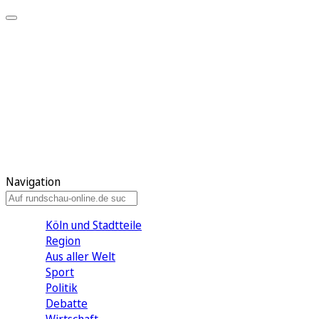
Meine KR
Meine Artikel
Meine Region
Meine Newsletter
Gewinnspiele
Mein Rundschau PLUS
Mein E-Paper
Navigation
Köln und Stadtteile
Region
Aus aller Welt
Sport
Politik
Debatte