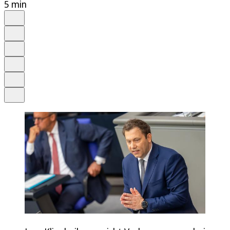
5 min
Auf Google bevorzugen
Anhören
Schrift
Merken
Drucken
Teilen