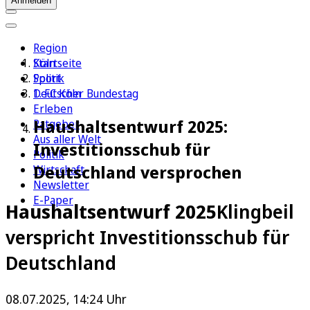
Anmelden
Region
Köln
Startseite
Sport
Politik
1. FC Köln
Deutscher Bundestag
Erleben
Haushaltsentwurf 2025:
Ratgeber
Aus aller Welt
Investitionsschub für
Politik
Deutschland versprochen
Wirtschaft
Newsletter
E-Paper
Haushaltsentwurf 2025
Klingbeil
verspricht Investitionsschub für
Deutschland
08.07.2025, 14:24 Uhr