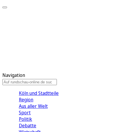
Meine KR
Meine Artikel
Meine Region
Meine Newsletter
Gewinnspiele
Mein Rundschau PLUS
Mein E-Paper
Navigation
Köln und Stadtteile
Region
Aus aller Welt
Sport
Politik
Debatte