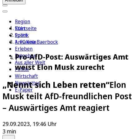
Anmelden
Region
Köln
Startseite
Sport
Politik
1. FC Köln
Annalena Baerbock
Erleben
Pro-AfD-Post: Auswärtiges Amt
Ratgeber
Aus aller Welt
weist Elon Musk zurecht
Politik
Wirtschaft
„Nennt sich Leben retten“
Elon
Newsletter
E-Paper
Musk teilt AfD-freundlichen Post
– Auswärtiges Amt reagiert
29.09.2023, 19:46 Uhr
3 min
Auf Google bevorzugen