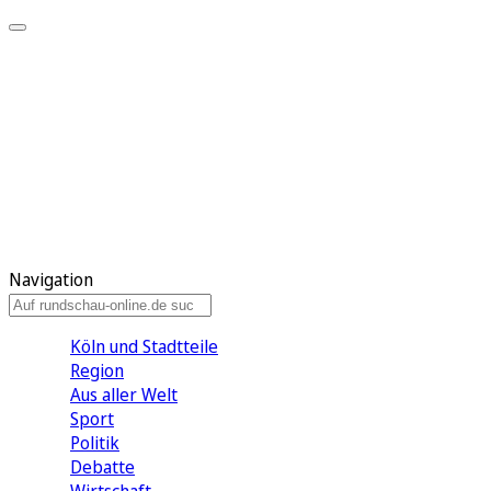
Meine KR
Meine Artikel
Meine Region
Meine Newsletter
Gewinnspiele
Mein Rundschau PLUS
Mein E-Paper
Navigation
Köln und Stadtteile
Region
Aus aller Welt
Sport
Politik
Debatte