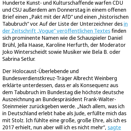
Hunderte Kunst- und Kulturschaffende warfen CDU
und CSU außerdem am Donnerstag in einem offenen
Brief einen „Pakt mit der AfD“ und einen „historischen
Tabubruch“ vor. Auf der Liste der Unterzeichner des
in
der Zeitschrift „Vogue“ veröffentlichen Textes
finden
sich prominente Namen wie die Schauspieler Daniel
Brühl, Jella Haase, Karoline Herfurth, der Moderator
Joko Winterscheidt sowie Musiker wie Bela B. oder
Sabrina Setlur.
Der Holocaust-Überlebende und
Bundesverdienstkreuz-Träger Albrecht Weinberg
erklärte unterdessen, dass er als Konsequenz aus
dem Tabubruch im Bundestag die höchste deutsche
Auszeichnung an Bundespräsident Frank-Walter-
Steinmeier zurückgeben werde. „Nach allem, was ich
in Deutschland erlebt habe als Jude, erfüllte mich das
mit Stolz. Ich fühlte eine große, große Ehre, als ich es
2017 erhielt, nun aber will ich es nicht mehr“,
sagte