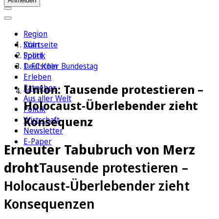
Anmelden
Region
Köln
Startseite
Sport
Politik
1. FC Köln
Deutscher Bundestag
Erleben
Union: Tausende protestieren –
Ratgeber
Aus aller Welt
Holocaust-Überlebender zieht
Politik
Konsequenz
Wirtschaft
Newsletter
E-Paper
Erneuter Tabubruch von Merz
droht
Tausende protestieren –
Holocaust-Überlebender zieht
Konsequenzen