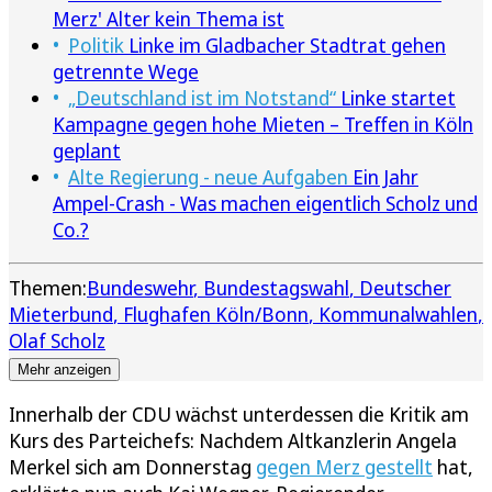
Merz' Alter kein Thema ist
Politik
Linke im Gladbacher Stadtrat gehen
getrennte Wege
„Deutschland ist im Notstand“
Linke startet
Kampagne gegen hohe Mieten – Treffen in Köln
geplant
Alte Regierung - neue Aufgaben
Ein Jahr
Ampel-Crash - Was machen eigentlich Scholz und
Co.?
Themen:
Bundeswehr
Bundestagswahl
Deutscher
Mieterbund
Flughafen Köln/Bonn
Kommunalwahlen
Olaf Scholz
Mehr anzeigen
Innerhalb der CDU wächst unterdessen die Kritik am
Kurs des Parteichefs: Nachdem Altkanzlerin Angela
Merkel sich am Donnerstag
gegen Merz gestellt
hat,