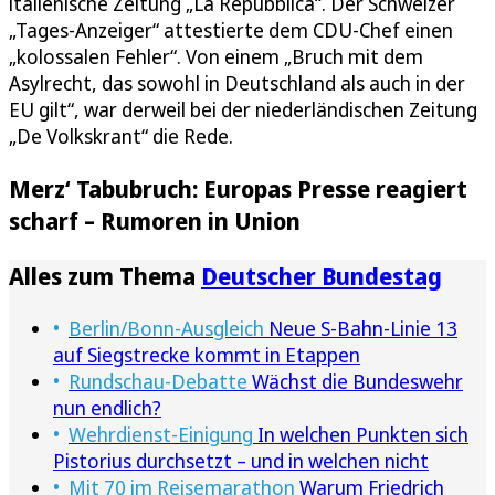
italienische Zeitung „La Repubblica“. Der Schweizer
„Tages-Anzeiger“ attestierte dem CDU-Chef einen
„kolossalen Fehler“. Von einem „Bruch mit dem
Asylrecht, das sowohl in Deutschland als auch in der
EU gilt“, war derweil bei der niederländischen Zeitung
„De Volkskrant“ die Rede.
Merz‘ Tabubruch: Europas Presse reagiert
scharf – Rumoren in Union
Alles zum Thema
Deutscher Bundestag
Berlin/Bonn-Ausgleich
Neue S-Bahn-Linie 13
auf Siegstrecke kommt in Etappen
Rundschau-Debatte
Wächst die Bundeswehr
nun endlich?
Wehrdienst-Einigung
In welchen Punkten sich
Pistorius durchsetzt – und in welchen nicht
Mit 70 im Reisemarathon
Warum Friedrich