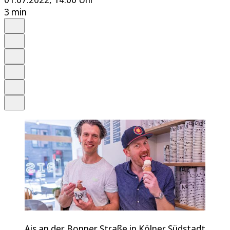
3 min
Auf Google bevorzugen
Anhören
Schrift
Merken
Drucken
Teilen
Ais an der Bonner Straße in Kölner Südstadt