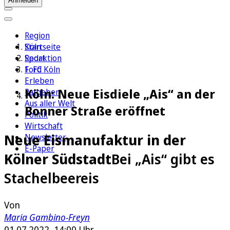
Anmelden
Region
Köln
Startseite
Sport
Redaktion
1. FC Köln
Ford
Erleben
Köln: Neue Eisdiele „Ais“ an der
Ratgeber
Aus aller Welt
Bonner Straße eröffnet
Politik
Wirtschaft
Neue Eismanufaktur in der
Newsletter
E-Paper
Kölner Südstadt
Bei „Ais“ gibt es
Stachelbeereis
Von
Maria Gambino-Freyn
01.07.2022, 14:00 Uhr