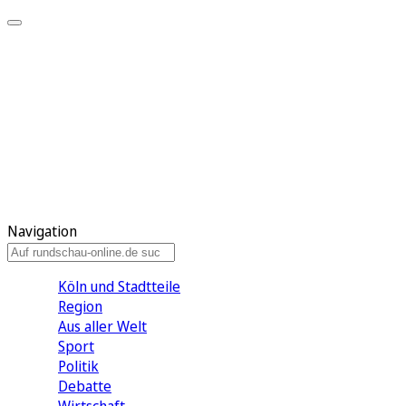
Meine KR
Meine Artikel
Meine Region
Meine Newsletter
Gewinnspiele
Mein Rundschau PLUS
Mein E-Paper
Navigation
Köln und Stadtteile
Region
Aus aller Welt
Sport
Politik
Debatte