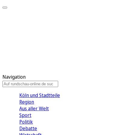
Meine KR
Meine Artikel
Meine Region
Meine Newsletter
Gewinnspiele
Mein Rundschau PLUS
Mein E-Paper
Navigation
Köln und Stadtteile
Region
Aus aller Welt
Sport
Politik
Debatte