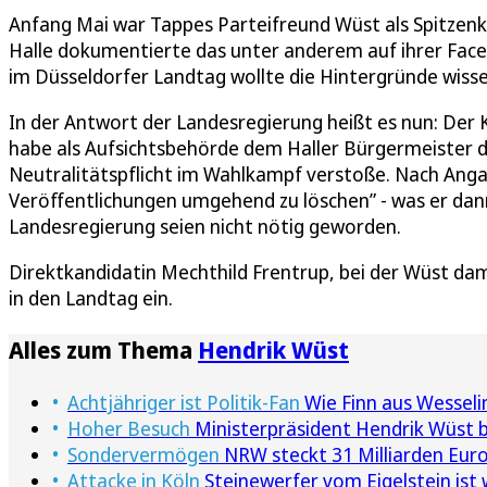
Anfang Mai war Tappes Parteifreund Wüst als Spitzenka
Halle dokumentierte das unter anderem auf ihrer Faceb
im Düsseldorfer Landtag wollte die Hintergründe wissen
In der Antwort der Landesregierung heißt es nun: Der
habe als Aufsichtsbehörde dem Haller Bürgermeister d
Neutralitätspflicht im Wahlkampf verstoße. Nach An
Veröffentlichungen umgehend zu löschen” - was er dann
Landesregierung seien nicht nötig geworden.
Direktkandidatin Mechthild Frentrup, bei der Wüst dam
in den Landtag ein.
Alles zum Thema
Hendrik Wüst
Achtjähriger ist Politik-Fan
Wie Finn aus Wesseli
Hoher Besuch
Ministerpräsident Hendrik Wüst be
Sondervermögen
NRW steckt 31 Milliarden Euro 
Attacke in Köln
Steinewerfer vom Eigelstein ist 