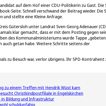
ndidat auf dem Hof einer CDU-Politikerin zu Gast. Die 
ook-Seite. Schnell verschwand der Beitrag wieder. Die
 und stellte eine Kleine Anfrage.
 Kreis Gütersloh unter Landrat Sven-Georg Adenauer (C
amals klar gemacht, dass er mit dem Posting gegen sei
gaben des Kommunalministeriums wurde Tappe „gebeten,
 auch getan habe. Weitere Schritte seitens der
als zu Besuch war, verlor übrigens. Ihr SPD-Kontrahent
ng zu einem Treffen mit Hendrik Wüst kam
sucht Christkindpostfiliale in Engelskirchen
in Bildung und Infrastruktur
wohl schuldunfähig