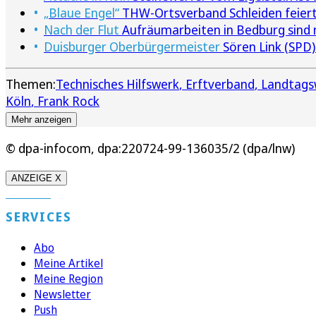
„Blaue Engel“
THW-Ortsverband Schleiden feiert
Nach der Flut
Aufräumarbeiten in Bedburg sind 
Duisburger Oberbürgermeister
Sören Link (SPD)
Themen:
Technisches Hilfswerk
Erftverband
Landtags
Köln
Frank Rock
Mehr anzeigen
© dpa-infocom, dpa:220724-99-136035/2 (dpa/lnw)
ANZEIGE X
SERVICES
Abo
Meine Artikel
Meine Region
Newsletter
Push