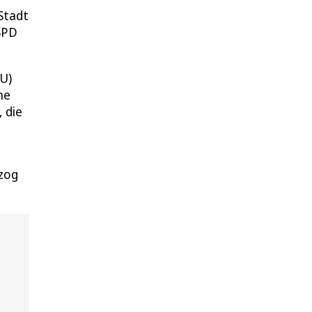
Stadt
 SPD
DU)
ne
 die
 zog