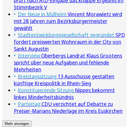
prüft nach AfD-Eingabe das knappe Ergebnis im
Stimmbezirk V
Der Neue in Mülheim
Vincent Morawietz wird
mit 28 Jahren zum Bezirksbürgermeister
gewählt
Stadtentwicklungsgesellschaft gegründet
SPD
fordert preiswerten Wohnraum in der City von
Sankt Augustin
Interview
Oberbergs Landrat Klaus Grootens
spricht über neue Aufgaben und fehlende
Mehrheiten
Kreistagssitzung
13 Ausschüsse gestalten
künftige Kreispolitik in Rhein-Sieg
Konstituierende Sitzung
Nippes bekommt
linkes Minderheitsbündnis
Parteitag
CDU verzichtet auf Debatte zu
Preiser-Marians Niederlage im Kreis Euskirchen
Mehr anzeigen