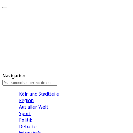
Meine KR
Meine Artikel
Meine Region
Meine Newsletter
Gewinnspiele
Mein Rundschau PLUS
Mein E-Paper
Navigation
Köln und Stadtteile
Region
Aus aller Welt
Sport
Politik
Debatte