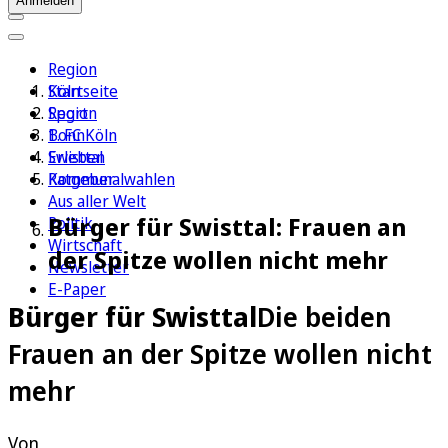
Anmelden
Region
Köln
Startseite
Sport
Region
1. FC Köln
Bonn
Erleben
Swisttal
Ratgeber
Kommunalwahlen
Aus aller Welt
Bürger für Swisttal: Frauen an
Politik
Wirtschaft
der Spitze wollen nicht mehr
Newsletter
E-Paper
Bürger für Swisttal
Die beiden
Frauen an der Spitze wollen nicht
mehr
Von