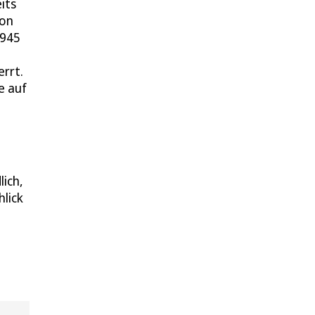
its
von
1945
errt.
e auf
ich,
hlick