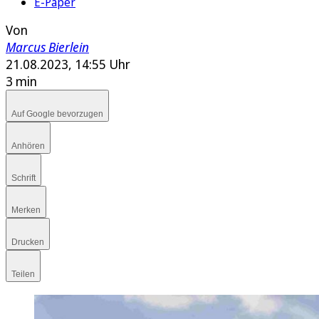
E-Paper
Von
Marcus Bierlein
21.08.2023, 14:55 Uhr
3 min
Auf Google bevorzugen
Anhören
Schrift
Merken
Drucken
Teilen