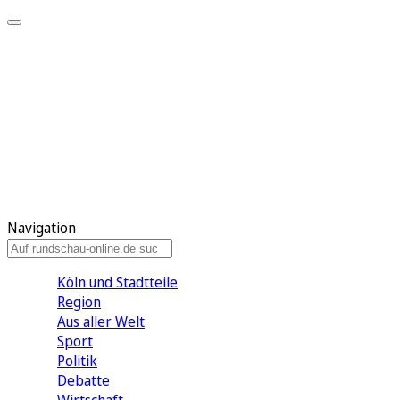
Meine KR
Meine Artikel
Meine Region
Meine Newsletter
Gewinnspiele
Mein Rundschau PLUS
Mein E-Paper
Navigation
Köln und Stadtteile
Region
Aus aller Welt
Sport
Politik
Debatte