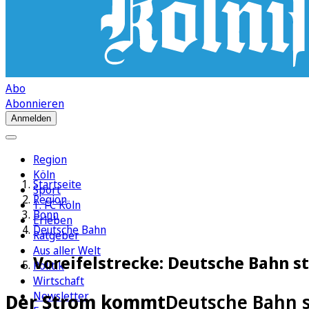
Abo
Abonnieren
Anmelden
Region
Köln
Startseite
Sport
Region
1. FC Köln
Bonn
Erleben
Deutsche Bahn
Ratgeber
Aus aller Welt
Voreifelstrecke: Deutsche Bahn st
Politik
Wirtschaft
Newsletter
Der Strom kommt
Deutsche Bahn st