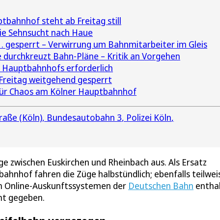
bahnhof steht ab Freitag still
ie Sehnsucht nach Haue
. gesperrt – Verwirrung um Bahnmitarbeiter im Gleis
durchkreuzt Bahn-Pläne – Kritik an Vorgehen
r Hauptbahnhofs erforderlich
reitag weitgehend gesperrt
 für Chaos am Kölner Hauptbahnhof
raße (Köln)
Bundesautobahn 3
Polizei Köln
üge zwischen Euskirchen und Rheinbach aus. Als Ersatz
hnhof fahren die Züge halbstündlich; ebenfalls teilwei
en Online-Auskunftssystemen der
Deutschen Bahn
entha
nt gegeben.