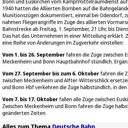
Bonn und Euskirchen vom Kampfmittelräumdienst auf 
1940 hatten die Alliierten Bomben auf die Bahngeländ
Munitionszügen dokumentiert, einmal bei Odendorf, 
nahmen Fliegerangriffe im Zuge des alliierten Vormarsc
Bahnstrecke ab Freitag, 1. September, 21 Uhr, bis Dien
Das hat das Unternehmen in einer Mitteilung erklärt. 
eine Reihe von Änderungen im Zugverkehr einstellen:
Vom 1. bis 26. September
fahren die Züge zwischen E
Meckenheim und Bonn Hauptbahnhof stündlich. Ergän
Vom 27. September bis zum 6. Oktober
fahren die 
zwischen Meckenheim und Alfter-Witterschlick ersetzen
und Bonn Hbf verkehren die Züge halbstündlich, in den
Vom 7. bis 17. Oktober
fallen alle Züge zwischen Eus
Zwischen Meckenheim und Bonn fahren die Züge halbst
geänderten Zeiten.
Alles zum Thema
Deutsche Bahn