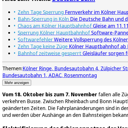
Zehn Tage Sperrung
Fernverkehr im Kölner Haupt
Bahn-Sperrung in Köln
Die Deutsche Bahn und d
Chaos am Kölner Hauptbahnhof
Gleise am 11.11
Sperrung Kölner Hauptbahnhof
Software-Panne 
Softwarefehler
Weitere Vollsperrung des Kölne
Zehn Tage keine Züge
Kölner Hauptbahnhof ab F
Bahnhof zeitweise gesperrt
Gleisläufer sorgen
Themen:
Kölner Ringe
Bundesautobahn 4
Zülpicher St
Bundesautobahn 1
ADAC
Rosenmontag
Mehr anzeigen
Vom 18. Oktober bis zum 7. November
fallen alle Z
verkehren Busse. Zwischen Rheinbach und Bonn Hauptba
geänderten Zeiten. Die Fahrplanänderungen sind in d
und werden über Aushänge an den Bahnsteigen bekan