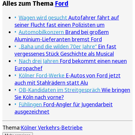
Alles zum Thema
Ford
Wagen wird gesucht
Autofahrer fährt auf
seiner Flucht fast einen Polizisten um
Automobilkonzern
Brand bei großem
Aluminium-Lieferanten bremst Ford
„Baha und die wilden 70er Jahre“
Ein fast
vergessenes Stück Geschichte als Musical
Nach drei Jahren
Ford bekommt einen neuen
Europachef
Kölner Ford-Werke
E-Autos von Ford jetzt
auch mit Stahlrädern statt Alu
OB-Kandidaten im Streitgespräch
Wie bringen
Sie Köln nach vorne?
Fühlingen
Ford-Angler für Jugendarbeit
ausgezeichnet
Thema:
Kölner Verkehrs-Betriebe