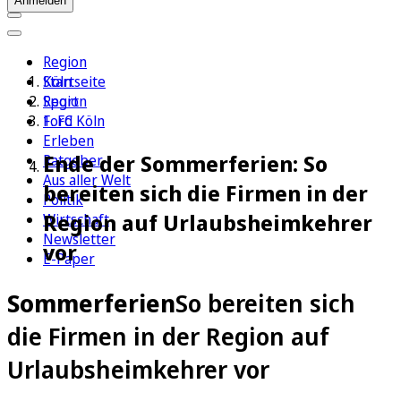
Anmelden
Region
Köln
Startseite
Sport
Region
1. FC Köln
Ford
Erleben
Ende der Sommerferien: So
Ratgeber
Aus aller Welt
bereiten sich die Firmen in der
Politik
Region auf Urlaubsheimkehrer
Wirtschaft
Newsletter
vor
E-Paper
Sommerferien
So bereiten sich
die Firmen in der Region auf
Urlaubsheimkehrer vor