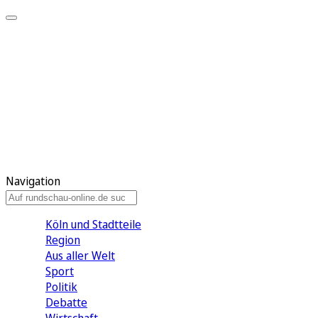
Meine KR
Meine Artikel
Meine Region
Meine Newsletter
Gewinnspiele
Mein Rundschau PLUS
Mein E-Paper
Navigation
Köln und Stadtteile
Region
Aus aller Welt
Sport
Politik
Debatte