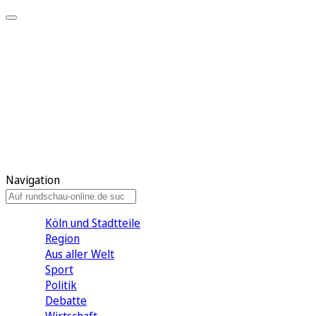
Meine KR
Meine Artikel
Meine Region
Meine Newsletter
Gewinnspiele
Mein Rundschau PLUS
Mein E-Paper
Navigation
Köln und Stadtteile
Region
Aus aller Welt
Sport
Politik
Debatte