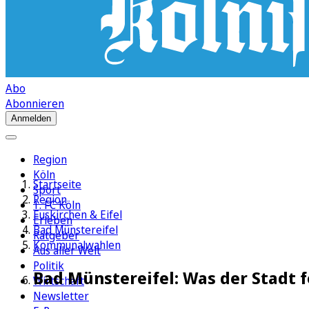
Abo
Abonnieren
Anmelden
Region
Köln
Startseite
Sport
Region
1. FC Köln
Euskirchen & Eifel
Erleben
Bad Münstereifel
Ratgeber
Kommunalwahlen
Aus aller Welt
Politik
Bad Münstereifel: Was der Stadt f
Wirtschaft
Newsletter