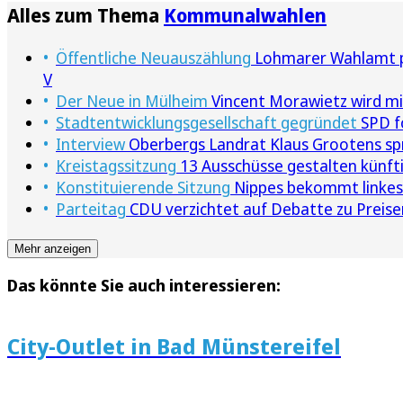
Alles zum Thema
Kommunalwahlen
Öffentliche Neuauszählung
Lohmarer Wahlamt pr
V
Der Neue in Mülheim
Vincent Morawietz wird mi
Stadtentwicklungsgesellschaft gegründet
SPD f
Interview
Oberbergs Landrat Klaus Grootens sp
Kreistagssitzung
13 Ausschüsse gestalten künftig
Konstituierende Sitzung
Nippes bekommt linkes
Parteitag
CDU verzichtet auf Debatte zu Preise
Mehr anzeigen
Das könnte Sie auch interessieren:
City-Outlet in Bad Münstereifel