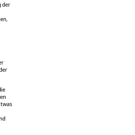
g der
ten,
er
der
die
men
etwas
Und