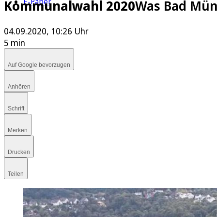
E-Paper
Kommunalwahl 2020
Was Bad Müns
04.09.2020, 10:26 Uhr
5 min
Auf Google bevorzugen
Anhören
Schrift
Merken
Drucken
Teilen