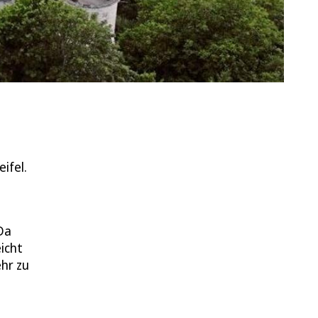
ifel.
Da
eicht
hr zu