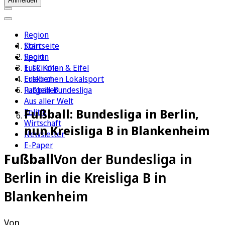
Anmelden
Region
Köln
Startseite
Sport
Region
1. FC Köln
Euskirchen & Eifel
Erleben
Euskirchen Lokalsport
Ratgeber
Fußball-Bundesliga
Aus aller Welt
Fußball: Bundesliga in Berlin,
Politik
Wirtschaft
nun Kreisliga B in Blankenheim
Newsletter
E-Paper
Fußball
Von der Bundesliga in
Berlin in die Kreisliga B in
Blankenheim
Von