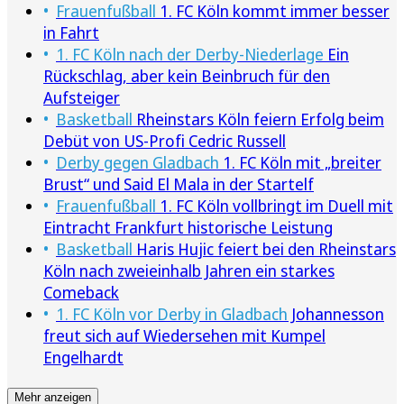
Frauenfußball
1. FC Köln kommt immer besser
in Fahrt
1. FC Köln nach der Derby-Niederlage
Ein
Rückschlag, aber kein Beinbruch für den
Aufsteiger
Basketball
Rheinstars Köln feiern Erfolg beim
Debüt von US-Profi Cedric Russell
Derby gegen Gladbach
1. FC Köln mit „breiter
Brust“ und Said El Mala in der Startelf
Frauenfußball
1. FC Köln vollbringt im Duell mit
Eintracht Frankfurt historische Leistung
Basketball
Haris Hujic feiert bei den Rheinstars
Köln nach zweieinhalb Jahren ein starkes
Comeback
1. FC Köln vor Derby in Gladbach
Johannesson
freut sich auf Wiedersehen mit Kumpel
Engelhardt
Mehr anzeigen