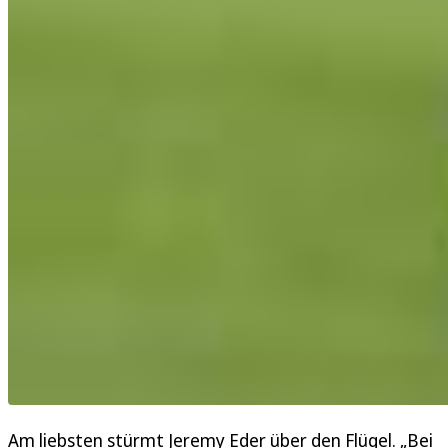
Am liebsten stürmt Jeremy Eder über den Flügel. „Bei