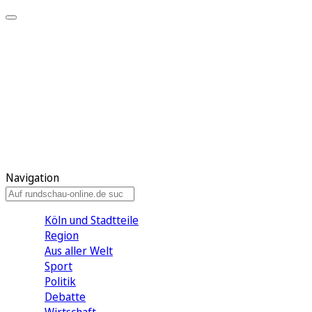
Meine KR
Meine Artikel
Meine Region
Meine Newsletter
Gewinnspiele
Mein Rundschau PLUS
Mein E-Paper
Navigation
Köln und Stadtteile
Region
Aus aller Welt
Sport
Politik
Debatte