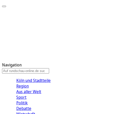
Meine KR
Meine Artikel
Meine Region
Meine Newsletter
Gewinnspiele
Mein Rundschau PLUS
Mein E-Paper
Navigation
Köln und Stadtteile
Region
Aus aller Welt
Sport
Politik
Debatte