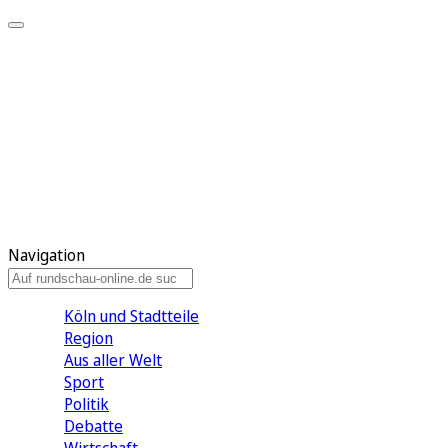
Meine KR
Meine Artikel
Meine Region
Meine Newsletter
Gewinnspiele
Mein Rundschau PLUS
Mein E-Paper
Navigation
Köln und Stadtteile
Region
Aus aller Welt
Sport
Politik
Debatte