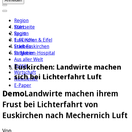
Anmelden
Region
Köln
Startseite
Sport
Region
1. FC Köln
Euskirchen & Eifel
Erleben
Stadt Euskirchen
Ratgeber
St. Marien-Hospital
Aus aller Welt
Euskirchen: Landwirte machen
Politik
Wirtschaft
sich bei Lichterfahrt Luft
Newsletter
E-Paper
Demo
Landwirte machen ihrem
Frust bei Lichterfahrt von
Euskirchen nach Mechernich Luft
Von