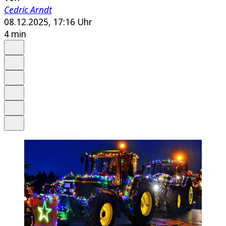
Cedric Arndt
08.12.2025, 17:16 Uhr
4 min
Auf Google bevorzugen
Anhören
Schrift
Merken
Drucken
Teilen