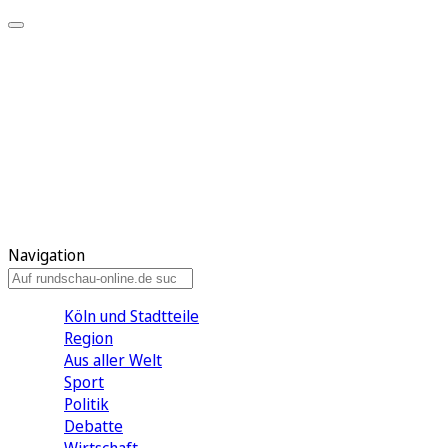
Meine KR
Meine Artikel
Meine Region
Meine Newsletter
Gewinnspiele
Mein Rundschau PLUS
Mein E-Paper
Navigation
Köln und Stadtteile
Region
Aus aller Welt
Sport
Politik
Debatte