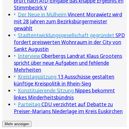
prüft nach AfD-Eingabe das knappe Ergebnis im
Stimmbezirk V
Der Neue in Mülheim
Vincent Morawietz wird
mit 28 Jahren zum Bezirksbürgermeister
gewählt
Stadtentwicklungsgesellschaft gegründet
SPD
fordert preiswerten Wohnraum in der City von
Sankt Augustin
Interview
Oberbergs Landrat Klaus Grootens
spricht über neue Aufgaben und fehlende
Mehrheiten
Kreistagssitzung
13 Ausschüsse gestalten
künftige Kreispolitik in Rhein-Sieg
Konstituierende Sitzung
Nippes bekommt
linkes Minderheitsbündnis
Parteitag
CDU verzichtet auf Debatte zu
Preiser-Marians Niederlage im Kreis Euskirchen
Mehr anzeigen