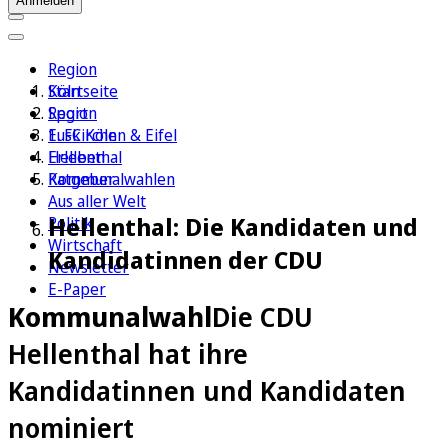
Anmelden
Region
Köln
Startseite
Sport
Region
1. FC Köln
Euskirchen & Eifel
Erleben
Hellenthal
Ratgeber
Kommunalwahlen
Aus aller Welt
Hellenthal: Die Kandidaten und
Politik
Wirtschaft
Kandidatinnen der CDU
Newsletter
E-Paper
Kommunalwahl
Die CDU
Hellenthal hat ihre
Kandidatinnen und Kandidaten
nominiert