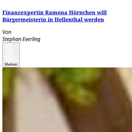
Finanzexpertin Ramona Hörnchen will
Bürgermeisterin in Hellenthal werden
Von
Stephan Everling
Merken