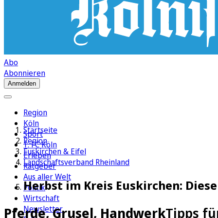
Abo
Abonnieren
Anmelden
Region
Köln
Startseite
Sport
Region
1. FC Köln
Euskirchen & Eifel
Erleben
Landschaftsverband Rheinland
Ratgeber
Aus aller Welt
Herbst im Kreis Euskirchen: Dies
Politik
Wirtschaft
Newsletter
Pferde, Grusel, Handwerk
Tipps fü