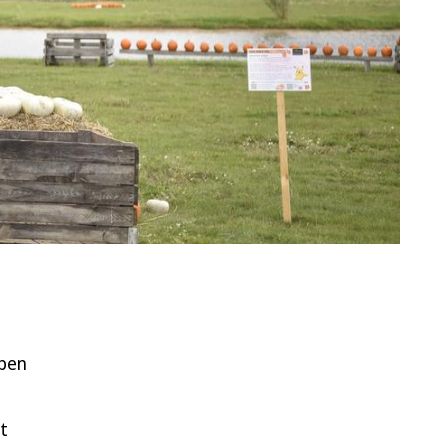
aben
t