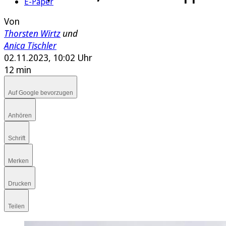
E-Paper
Von
Thorsten Wirtz
und
Anica Tischler
02.11.2023, 10:02 Uhr
12 min
Auf Google bevorzugen
Anhören
Schrift
Merken
Drucken
Teilen