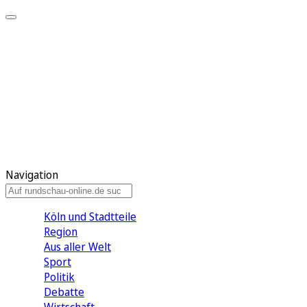
Meine KR
Meine Artikel
Meine Region
Meine Newsletter
Gewinnspiele
Mein Rundschau PLUS
Mein E-Paper
Navigation
Köln und Stadtteile
Region
Aus aller Welt
Sport
Politik
Debatte